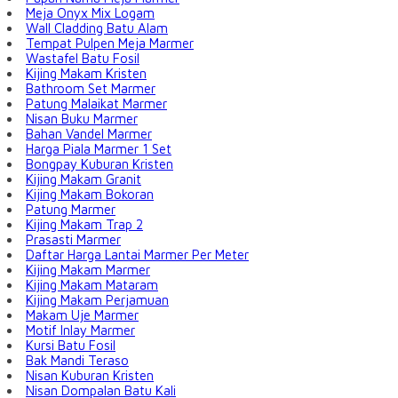
Meja Onyx Mix Logam
Wall Cladding Batu Alam
Tempat Pulpen Meja Marmer
Wastafel Batu Fosil
Kijing Makam Kristen
Bathroom Set Marmer
Patung Malaikat Marmer
Nisan Buku Marmer
Bahan Vandel Marmer
Harga Piala Marmer 1 Set
Bongpay Kuburan Kristen
Kijing Makam Granit
Kijing Makam Bokoran
Patung Marmer
Kijing Makam Trap 2
Prasasti Marmer
Daftar Harga Lantai Marmer Per Meter
Kijing Makam Marmer
Kijing Makam Mataram
Kijing Makam Perjamuan
Makam Uje Marmer
Motif Inlay Marmer
Kursi Batu Fosil
Bak Mandi Teraso
Nisan Kuburan Kristen
Nisan Dompalan Batu Kali