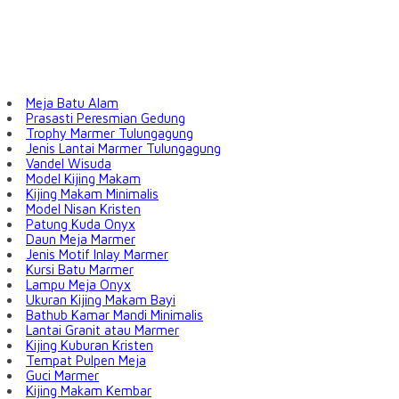
Meja Batu Alam
Prasasti Peresmian Gedung
Trophy Marmer Tulungagung
Jenis Lantai Marmer Tulungagung
Vandel Wisuda
Model Kijing Makam
Kijing Makam Minimalis
Model Nisan Kristen
Patung Kuda Onyx
Daun Meja Marmer
Jenis Motif Inlay Marmer
Kursi Batu Marmer
Lampu Meja Onyx
Ukuran Kijing Makam Bayi
Bathub Kamar Mandi Minimalis
Lantai Granit atau Marmer
Kijing Kuburan Kristen
Tempat Pulpen Meja
Guci Marmer
Kijing Makam Kembar