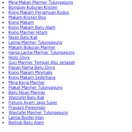
Meja Makan Marmer Tulungagung
Bongpay Kuburan Kristen
Kijing Makam Perjamuan Kudus
Makam Kristen Box
Kijing Makam
Kijing Makam Batu Alam
Kijing Marmer Hitam
Nisan Batu Kali
Lantai Marmer Tulungagung
Makam Bokoran Marmer
Harga Lantai Marmer Tulungagung
Hiolo Onyx
Guci Marmer Tempat Abu Jenazah
Papan Nama Batu Onyx
Kijing Makam Minimalis
Kijing Makam Sederhana
Meja Kerja Marmer
Plakat Marmer Tulungagung
Batu Nisan Marmer
Wastafel Batu Kali
Patung Ayam Jago Super
Prasasti Peresmian
Wastafel Marmer Tulungagung
Lantai Border Inlay
Bathub Batu Alam