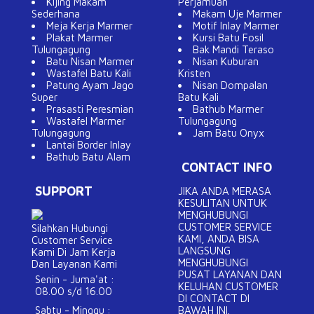
Kijing Makam
Perjamuan
Sederhana
Makam Uje Marmer
Meja Kerja Marmer
Motif Inlay Marmer
Plakat Marmer
Kursi Batu Fosil
Tulungagung
Bak Mandi Teraso
Batu Nisan Marmer
Nisan Kuburan
Wastafel Batu Kali
Kristen
Patung Ayam Jago
Nisan Dompalan
Super
Batu Kali
Prasasti Peresmian
Bathub Marmer
Wastafel Marmer
Tulungagung
Tulungagung
Jam Batu Onyx
Lantai Border Inlay
Bathub Batu Alam
CONTACT INFO
SUPPORT
JIKA ANDA MERASA
KESULITAN UNTUK
MENGHUBUNGI
CUSTOMER SERVICE
Silahkan Hubungi
KAMI, ANDA BISA
Customer Service
LANGSUNG
Kami Di Jam Kerja
MENGHUBUNGI
Dan Layanan Kami
PUSAT LAYANAN DAN
Senin - Juma'at :
KELUHAN CUSTOMER
08.00 s/d 16.00
DI CONTACT DI
Sabtu - Minggu :
BAWAH INI.