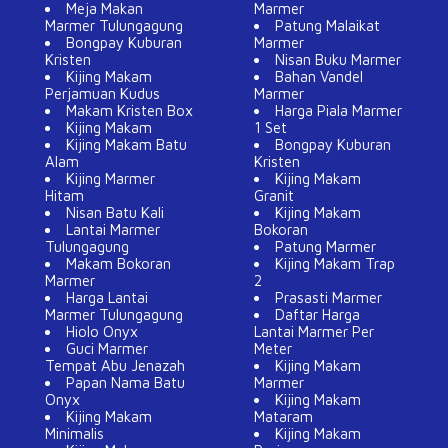
Meja Makan
Marmer
Marmer Tulungagung
Patung Malaikat
Bongpay Kuburan
Marmer
Kristen
Nisan Buku Marmer
Kijing Makam
Bahan Vandel
Perjamuan Kudus
Marmer
Makam Kristen Box
Harga Piala Marmer
Kijing Makam
1 Set
Kijing Makam Batu
Bongpay Kuburan
Alam
Kristen
Kijing Marmer
Kijing Makam
Hitam
Granit
Nisan Batu Kali
Kijing Makam
Lantai Marmer
Bokoran
Tulungagung
Patung Marmer
Makam Bokoran
Kijing Makam Trap
Marmer
2
Harga Lantai
Prasasti Marmer
Marmer Tulungagung
Daftar Harga
Hiolo Onyx
Lantai Marmer Per
Guci Marmer
Meter
Tempat Abu Jenazah
Kijing Makam
Papan Nama Batu
Marmer
Onyx
Kijing Makam
Kijing Makam
Mataram
Minimalis
Kijing Makam