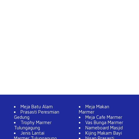
Meja Batu Alam
Meja Makan
Prasasti Peresmian
Marmer
Gedung
Meja Cafe Marmer
Trophy Marmer
Vas Bunga Marmer
Tulungagung
Nameboard Masjid
Jenis Lantai
Kijing Makam Bayi
Marmer Tulungagung
Nisan Prasasti