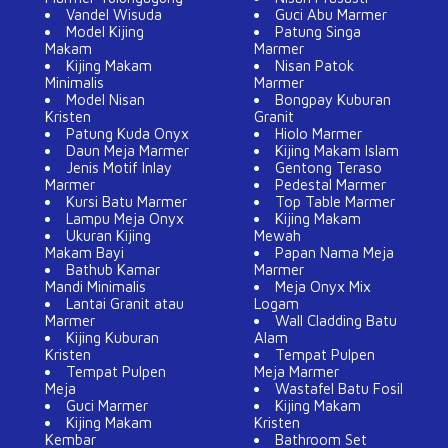
Vandel Wisuda
Guci Abu Marmer
Model Kijing
Patung Singa
Makam
Marmer
Kijing Makam
Nisan Patok
Minimalis
Marmer
Model Nisan
Bongpay Kuburan
Kristen
Granit
Patung Kuda Onyx
Hiolo Marmer
Daun Meja Marmer
Kijing Makam Islam
Jenis Motif Inlay
Gentong Teraso
Marmer
Pedestal Marmer
Kursi Batu Marmer
Top Table Marmer
Lampu Meja Onyx
Kijing Makam
Ukuran Kijing
Mewah
Makam Bayi
Papan Nama Meja
Bathub Kamar
Marmer
Mandi Minimalis
Meja Onyx Mix
Lantai Granit atau
Logam
Marmer
Wall Cladding Batu
Kijing Kuburan
Alam
Kristen
Tempat Pulpen
Tempat Pulpen
Meja Marmer
Meja
Wastafel Batu Fosil
Guci Marmer
Kijing Makam
Kijing Makam
Kristen
Kembar
Bathroom Set