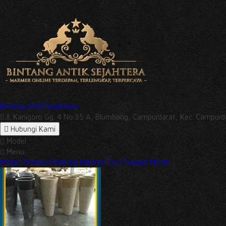
Bintang Antik Sejahtera
Jl. Kanigoro Gg. 4 No.35 A, Blumbang, Campurdarat, Kec. Campu
Hubungi Kami
Model
Menu
Model Terbaru Pedestal Marmer Cuci Tangan Murah