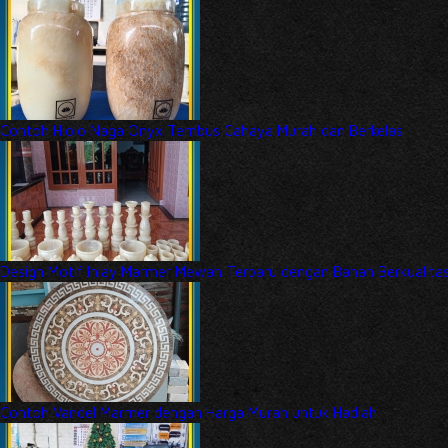
Contoh Hiolo Naga Onyx Tembus Cahaya Murah dan Berkelas
Design Motif Inlay Marmer Mewah Terbaru dengan Bahan Berkualita
Contoh Vandel Marmer dengan Harga Murah untuk Hadiah