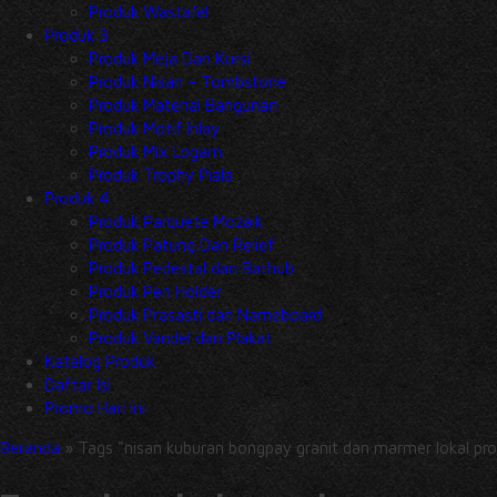
Produk Wastafel
Produk 3
Produk Meja Dan Kursi
Produk Nisan – Tombstone
Produk Material Bangunan
Produk Motif Inlay
Produk Mix Logam
Produk Trophy Piala
Produk 4
Produk Parquete Mozaik
Produk Patung Dan Relief
Produk Pedestal dan Bathub
Produk Pen Holder
Produk Prasasti dan Nameboard
Produk Vandel dan Plakat
Katalog Produk
Daftar Isi
Promo Hari Ini
Beranda
»
Tags "nisan kuburan bongpay granit dan marmer lokal pr