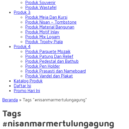
Produk Souvenir
Produk Wastafel
Produk 3
Produk Meja Dan Kursi
Produk Nisan – Tombstone
Produk Material Bangunan
Produk Motif Inlay
Produk Mix Logam
Produk Trophy Piala
Produk 4
Produk Parquete Mozaik
Produk Patung Dan Relief
Produk Pedestal dan Bathub
Produk Pen Holder
Produk Prasasti dan Nameboard
Produk Vandel dan Plakat
Katalog Produk
Daftar Isi
Promo Hari Ini
Beranda
»
Tags "#nisanmarmertulungagung"
Tags
#nisanmarmertulungagung