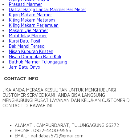
Prasasti Marmer
Daftar Harga Lantai Marmer Per Meter
Kijing Makam Marmer
Kijing Makam Mataram
Kijing Makam Perjamuan
Makam Uje Marmer
Motif Inlay Marmer
Kursi Batu Fosil
Bak Mandi Teraso
Nisan Kuburan Kristen
Nisan Dompalan Batu Kali
Bathub Marmer Tulungagung
Jam Batu Onyx
CONTACT INFO
JIKA ANDA MERASA KESULITAN UNTUK MENGHUBUNGI
CUSTOMER SERVICE KAMI, ANDA BISA LANGSUNG
MENGHUBUNGI PUSAT LAYANAN DAN KELUHAN CUSTOMER DI
CONTACT DI BAWAH INI.
ALAMAT : CAMPURDARAT, TULUNGAGUNG 66272
PHONE : 0822-4400-9555
EMAIL : nafidabas572@gmail.com