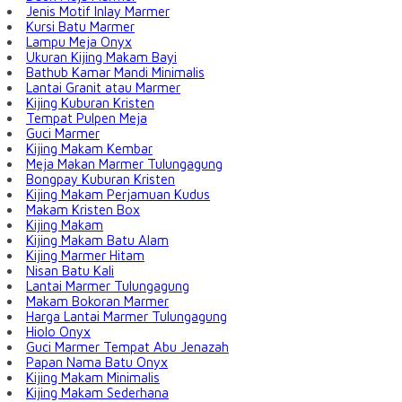
Jenis Motif Inlay Marmer
Kursi Batu Marmer
Lampu Meja Onyx
Ukuran Kijing Makam Bayi
Bathub Kamar Mandi Minimalis
Lantai Granit atau Marmer
Kijing Kuburan Kristen
Tempat Pulpen Meja
Guci Marmer
Kijing Makam Kembar
Meja Makan Marmer Tulungagung
Bongpay Kuburan Kristen
Kijing Makam Perjamuan Kudus
Makam Kristen Box
Kijing Makam
Kijing Makam Batu Alam
Kijing Marmer Hitam
Nisan Batu Kali
Lantai Marmer Tulungagung
Makam Bokoran Marmer
Harga Lantai Marmer Tulungagung
Hiolo Onyx
Guci Marmer Tempat Abu Jenazah
Papan Nama Batu Onyx
Kijing Makam Minimalis
Kijing Makam Sederhana