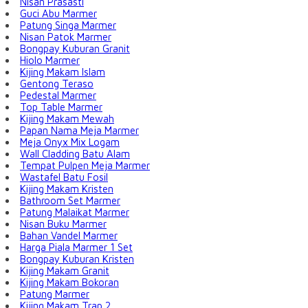
Nisan Prasasti
Guci Abu Marmer
Patung Singa Marmer
Nisan Patok Marmer
Bongpay Kuburan Granit
Hiolo Marmer
Kijing Makam Islam
Gentong Teraso
Pedestal Marmer
Top Table Marmer
Kijing Makam Mewah
Papan Nama Meja Marmer
Meja Onyx Mix Logam
Wall Cladding Batu Alam
Tempat Pulpen Meja Marmer
Wastafel Batu Fosil
Kijing Makam Kristen
Bathroom Set Marmer
Patung Malaikat Marmer
Nisan Buku Marmer
Bahan Vandel Marmer
Harga Piala Marmer 1 Set
Bongpay Kuburan Kristen
Kijing Makam Granit
Kijing Makam Bokoran
Patung Marmer
Kijing Makam Trap 2