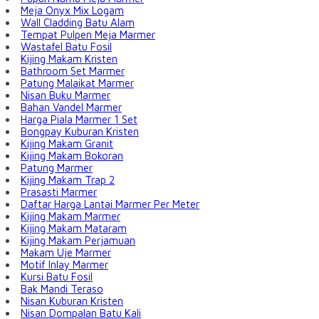
Meja Onyx Mix Logam
Wall Cladding Batu Alam
Tempat Pulpen Meja Marmer
Wastafel Batu Fosil
Kijing Makam Kristen
Bathroom Set Marmer
Patung Malaikat Marmer
Nisan Buku Marmer
Bahan Vandel Marmer
Harga Piala Marmer 1 Set
Bongpay Kuburan Kristen
Kijing Makam Granit
Kijing Makam Bokoran
Patung Marmer
Kijing Makam Trap 2
Prasasti Marmer
Daftar Harga Lantai Marmer Per Meter
Kijing Makam Marmer
Kijing Makam Mataram
Kijing Makam Perjamuan
Makam Uje Marmer
Motif Inlay Marmer
Kursi Batu Fosil
Bak Mandi Teraso
Nisan Kuburan Kristen
Nisan Dompalan Batu Kali