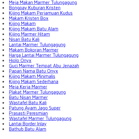
Meja Makan Marmer Tulungagung
Bongpay Kuburan Kristen
Kijing Makam Perjamuan Kudus
Makam Kristen Box
Kijing Makam
Kijing Makam Batu Alam
Kijing Marmer Hitam
Nisan Batu Kali
Lantai Marmer Tulungagung
Makam Bokoran Marmer
Harga Lantai Marmer Tulungagung
Hiolo Onyx
Guci Marmer Tempat Abu Jenazah
Papan Nama Batu Onyx
Kijing Makam Minimalis
Kijing Makam Sederhana
Meja Kerja Marmer
Plakat Marmer Tulungagung
Batu Nisan Marmer
Wastafel Batu Kali
Patung Ayam Jago Super
Prasasti Peresmian
Wastafel Marmer Tulungagung
Lantai Border Inlay
Bathub Batu Alam