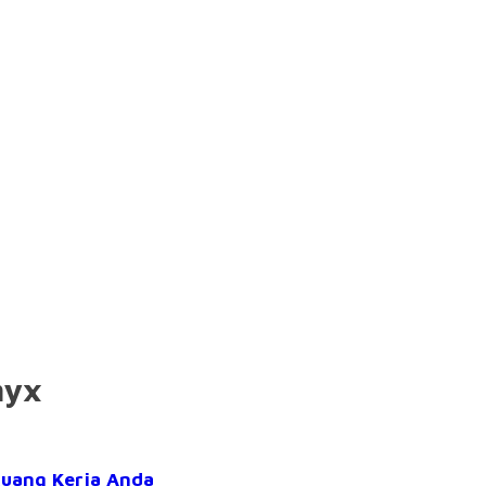
nyx
uang Kerja Anda