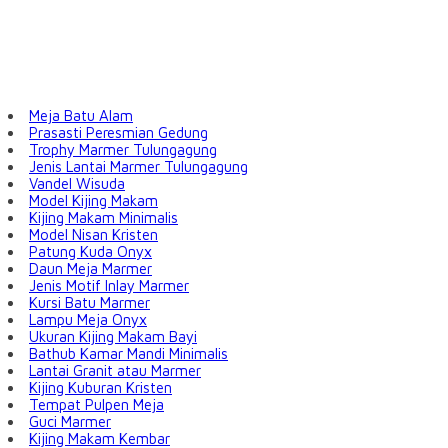
Meja Batu Alam
Prasasti Peresmian Gedung
Trophy Marmer Tulungagung
Jenis Lantai Marmer Tulungagung
Vandel Wisuda
Model Kijing Makam
Kijing Makam Minimalis
Model Nisan Kristen
Patung Kuda Onyx
Daun Meja Marmer
Jenis Motif Inlay Marmer
Kursi Batu Marmer
Lampu Meja Onyx
Ukuran Kijing Makam Bayi
Bathub Kamar Mandi Minimalis
Lantai Granit atau Marmer
Kijing Kuburan Kristen
Tempat Pulpen Meja
Guci Marmer
Kijing Makam Kembar