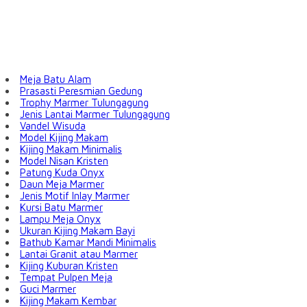
Meja Batu Alam
Prasasti Peresmian Gedung
Trophy Marmer Tulungagung
Jenis Lantai Marmer Tulungagung
Vandel Wisuda
Model Kijing Makam
Kijing Makam Minimalis
Model Nisan Kristen
Patung Kuda Onyx
Daun Meja Marmer
Jenis Motif Inlay Marmer
Kursi Batu Marmer
Lampu Meja Onyx
Ukuran Kijing Makam Bayi
Bathub Kamar Mandi Minimalis
Lantai Granit atau Marmer
Kijing Kuburan Kristen
Tempat Pulpen Meja
Guci Marmer
Kijing Makam Kembar