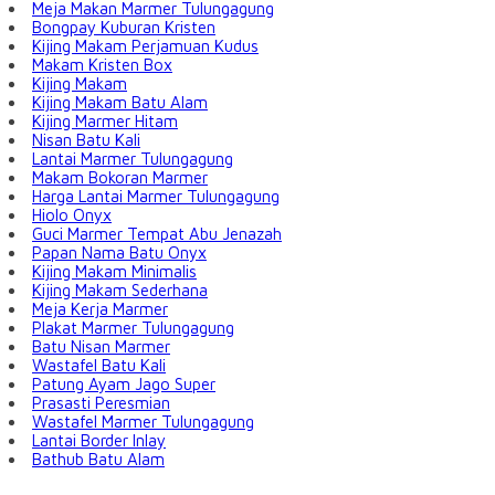
Meja Makan Marmer Tulungagung
Bongpay Kuburan Kristen
Kijing Makam Perjamuan Kudus
Makam Kristen Box
Kijing Makam
Kijing Makam Batu Alam
Kijing Marmer Hitam
Nisan Batu Kali
Lantai Marmer Tulungagung
Makam Bokoran Marmer
Harga Lantai Marmer Tulungagung
Hiolo Onyx
Guci Marmer Tempat Abu Jenazah
Papan Nama Batu Onyx
Kijing Makam Minimalis
Kijing Makam Sederhana
Meja Kerja Marmer
Plakat Marmer Tulungagung
Batu Nisan Marmer
Wastafel Batu Kali
Patung Ayam Jago Super
Prasasti Peresmian
Wastafel Marmer Tulungagung
Lantai Border Inlay
Bathub Batu Alam