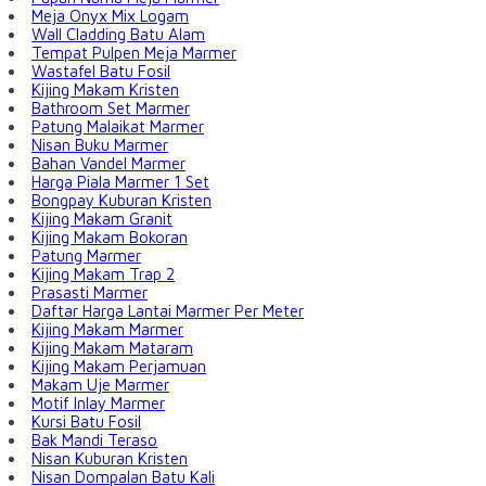
Meja Onyx Mix Logam
Wall Cladding Batu Alam
Tempat Pulpen Meja Marmer
Wastafel Batu Fosil
Kijing Makam Kristen
Bathroom Set Marmer
Patung Malaikat Marmer
Nisan Buku Marmer
Bahan Vandel Marmer
Harga Piala Marmer 1 Set
Bongpay Kuburan Kristen
Kijing Makam Granit
Kijing Makam Bokoran
Patung Marmer
Kijing Makam Trap 2
Prasasti Marmer
Daftar Harga Lantai Marmer Per Meter
Kijing Makam Marmer
Kijing Makam Mataram
Kijing Makam Perjamuan
Makam Uje Marmer
Motif Inlay Marmer
Kursi Batu Fosil
Bak Mandi Teraso
Nisan Kuburan Kristen
Nisan Dompalan Batu Kali