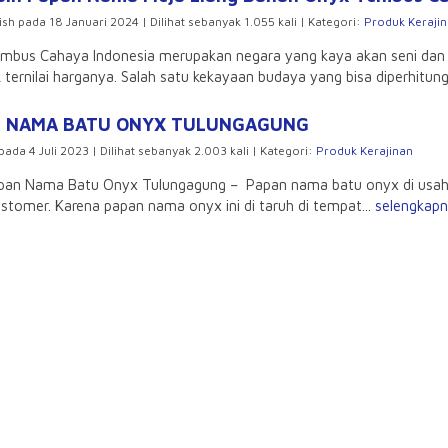
ish pada 18 Januari 2024 | Dilihat sebanyak 1.055 kali | Kategori:
Produk Keraji
us Cahaya Indonesia merupakan negara yang kaya akan seni dan ju
ternilai harganya. Salah satu kekayaan budaya yang bisa diperhitung
N NAMA BATU ONYX TULUNGAGUNG
pada 4 Juli 2023 | Dilihat sebanyak 2.003 kali | Kategori:
Produk Kerajinan
ama Batu Onyx Tulungagung – Papan nama batu onyx di usaha d
stomer. Karena papan nama onyx ini di taruh di tempat...
selengkap