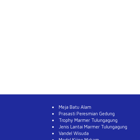
Meja Batu Alam
Prasasti Peresmian Gedung
Trophy Marmer Tulungagung
Jenis Lantai Marmer Tulungagung
Vandel Wisuda
Model Kijing Makam