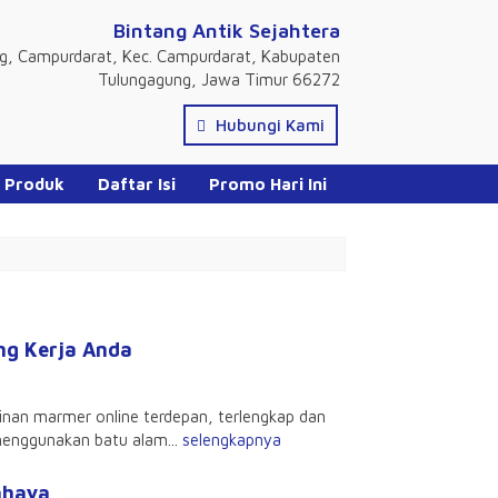
Bintang Antik Sejahtera
ng, Campurdarat, Kec. Campurdarat, Kabupaten
Tulungagung, Jawa Timur 66272
Hubungi Kami
 Produk
Daftar Isi
Promo Hari Ini
g Kerja Anda
an marmer online terdepan, terlengkap dan
menggunakan batu alam...
selengkapnya
ahaya