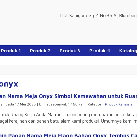
Jl. Kanigoro Gg. 4 No.35 A, Blumba
Produk 1
Produk 2
Produk 3
Produk 4
Katalog
 onyx
an Nama Meja Onyx Simbol Kemewahan untuk Ruan
ish pada 17 Mei 2025 | Dilihat sebanyak 1.460 kali | Kategori:
Produk Kerajinan
uk Ruang Kerja Anda Marmer Tulungagung merupakan pusat kerajin
bagai kerajinan dari bahan batu alam kami produksi. Umumnya kami 
ain Papan Nama Meja Elang Bahan Onyx Tembus C