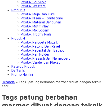
Produk Souvenir
Produk Wastafel
Produk 3
Produk Meja Dan Kursi
Produk Nisan – Tombstone
Produk Material Bangunan
Produk Motif Inlay
Produk Mix Logam
Produk Trophy Piala
Produk 4
Produk Parquete Mozaik
Produk Patung Dan Relief
Produk Pedestal dan Bathub
Produk Pen Holder
Produk Prasasti dan Nameboard
Produk Vandel dan Plakat
Katalog Produk
Daftar Isi
Promo Hari Ini
Beranda
»
Tags "patung berbahan marmer dibuat dengan teknik
seni"
Tags patung berbahan
marmer dibuat dengan teknik