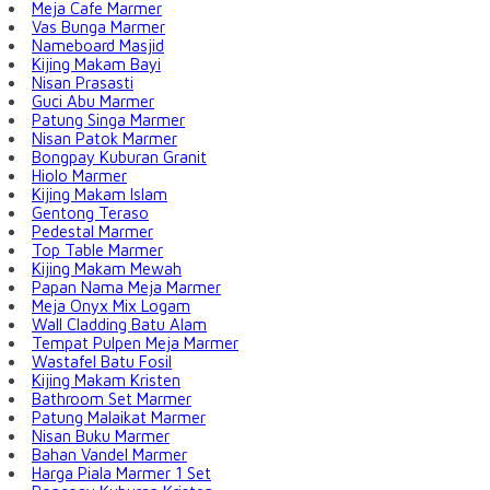
Meja Cafe Marmer
Vas Bunga Marmer
Nameboard Masjid
Kijing Makam Bayi
Nisan Prasasti
Guci Abu Marmer
Patung Singa Marmer
Nisan Patok Marmer
Bongpay Kuburan Granit
Hiolo Marmer
Kijing Makam Islam
Gentong Teraso
Pedestal Marmer
Top Table Marmer
Kijing Makam Mewah
Papan Nama Meja Marmer
Meja Onyx Mix Logam
Wall Cladding Batu Alam
Tempat Pulpen Meja Marmer
Wastafel Batu Fosil
Kijing Makam Kristen
Bathroom Set Marmer
Patung Malaikat Marmer
Nisan Buku Marmer
Bahan Vandel Marmer
Harga Piala Marmer 1 Set