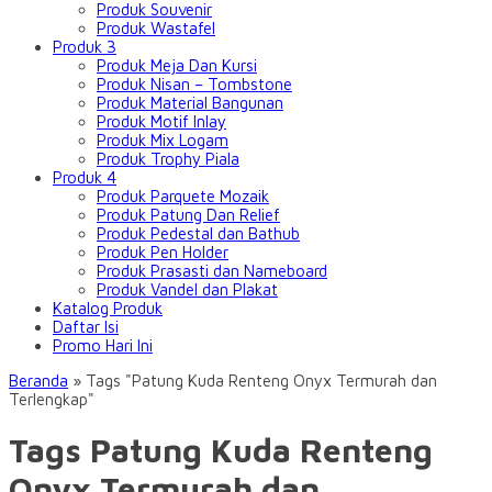
Produk Souvenir
Produk Wastafel
Produk 3
Produk Meja Dan Kursi
Produk Nisan – Tombstone
Produk Material Bangunan
Produk Motif Inlay
Produk Mix Logam
Produk Trophy Piala
Produk 4
Produk Parquete Mozaik
Produk Patung Dan Relief
Produk Pedestal dan Bathub
Produk Pen Holder
Produk Prasasti dan Nameboard
Produk Vandel dan Plakat
Katalog Produk
Daftar Isi
Promo Hari Ini
Beranda
»
Tags "Patung Kuda Renteng Onyx Termurah dan
Terlengkap"
Tags Patung Kuda Renteng
Onyx Termurah dan