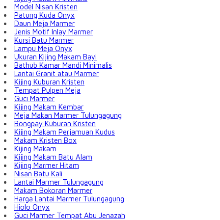
Model Nisan Kristen
Patung Kuda Onyx
Daun Meja Marmer
Jenis Motif Inlay Marmer
Kursi Batu Marmer
Lampu Meja Onyx
Ukuran Kijing Makam Bayi
Bathub Kamar Mandi Minimalis
Lantai Granit atau Marmer
Kijing Kuburan Kristen
Tempat Pulpen Meja
Guci Marmer
Kijing Makam Kembar
Meja Makan Marmer Tulungagung
Bongpay Kuburan Kristen
Kijing Makam Perjamuan Kudus
Makam Kristen Box
Kijing Makam
Kijing Makam Batu Alam
Kijing Marmer Hitam
Nisan Batu Kali
Lantai Marmer Tulungagung
Makam Bokoran Marmer
Harga Lantai Marmer Tulungagung
Hiolo Onyx
Guci Marmer Tempat Abu Jenazah