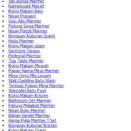
Vas Bunga Marmer
Nameboard Masjid
Kijing Makam Bayi
Nisan Prasasti
Guci Abu Marmer
Patung Singa Marmer
Nisan Patok Marmer
Bongpay Kuburan Granit
Hiolo Marmer
Kijing Makam Islam
Gentong Teraso
Pedestal Marmer
Top Table Marmer
Kijing Makam Mewah
Papan Nama Meja Marmer
Meja Onyx Mix Logam
Wall Cladding Batu Alam
Tempat Pulpen Meja Marmer
Wastafel Batu Fosil
Kijing Makam Kristen
Bathroom Set Marmer
Patung Malaikat Marmer
Nisan Buku Marmer
Bahan Vandel Marmer
Harga Piala Marmer 1 Set
Bongpay Kuburan Kristen
Kijing Makam Granit