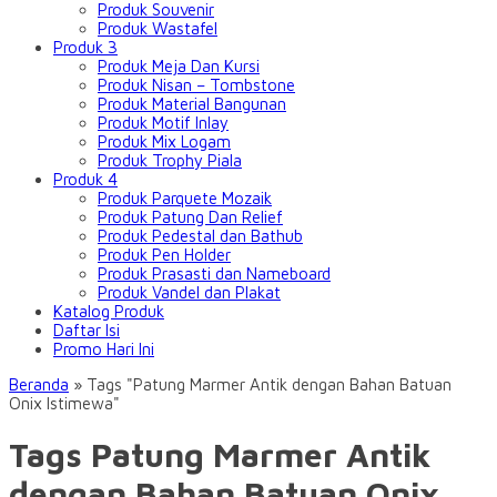
Produk Souvenir
Produk Wastafel
Produk 3
Produk Meja Dan Kursi
Produk Nisan – Tombstone
Produk Material Bangunan
Produk Motif Inlay
Produk Mix Logam
Produk Trophy Piala
Produk 4
Produk Parquete Mozaik
Produk Patung Dan Relief
Produk Pedestal dan Bathub
Produk Pen Holder
Produk Prasasti dan Nameboard
Produk Vandel dan Plakat
Katalog Produk
Daftar Isi
Promo Hari Ini
Beranda
»
Tags "Patung Marmer Antik dengan Bahan Batuan
Onix Istimewa"
Tags Patung Marmer Antik
dengan Bahan Batuan Onix