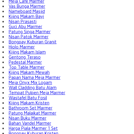
Meja Cafe Marmer
Vas Bunga Marmer
Nameboard Masjid
Kijing Makam Bayi
Nisan Prasasti
Guci Abu Marmer
Patung Singa Marmer
Nisan Patok Marmer
Bongpay Kuburan Granit
Hiolo Marmer
Kijing Makam Islam
Gentong Teraso
Pedestal Marmer
Top Table Marmer
Kijing Makam Mewah
Papan Nama Meja Marmer
Meja Onyx Mix Logam
Wall Cladding Batu Alam
Tempat Pulpen Meja Marmer
Wastafel Batu Fosil
Kijing Makam Kristen
Bathroom Set Marmer
Patung Malaikat Marmer
Nisan Buku Marmer
Bahan Vandel Marmer
Harga Piala Marmer 1 Set
Bongpay Kuburan Kristen