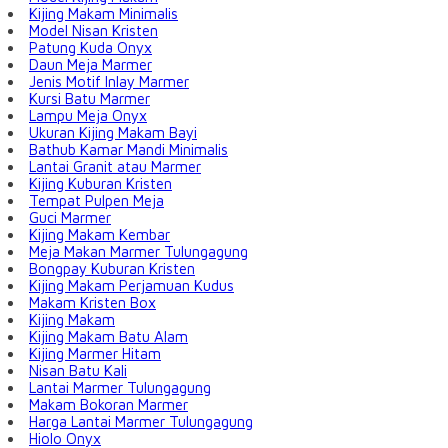
Kijing Makam Minimalis
Model Nisan Kristen
Patung Kuda Onyx
Daun Meja Marmer
Jenis Motif Inlay Marmer
Kursi Batu Marmer
Lampu Meja Onyx
Ukuran Kijing Makam Bayi
Bathub Kamar Mandi Minimalis
Lantai Granit atau Marmer
Kijing Kuburan Kristen
Tempat Pulpen Meja
Guci Marmer
Kijing Makam Kembar
Meja Makan Marmer Tulungagung
Bongpay Kuburan Kristen
Kijing Makam Perjamuan Kudus
Makam Kristen Box
Kijing Makam
Kijing Makam Batu Alam
Kijing Marmer Hitam
Nisan Batu Kali
Lantai Marmer Tulungagung
Makam Bokoran Marmer
Harga Lantai Marmer Tulungagung
Hiolo Onyx