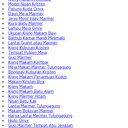
Model Nisan Kristen
Patung Kuda Onyx
Daun Meja Marmer
Jenis Motif Inlay Marmer
Kursi Batu Marmer
Lampu Meja Onyx
Ukuran Kijing Makam Bayi
Bathub Kamar Mandi Minimalis
Lantai Granit atau Marmer
Kijing Kuburan Kristen
Tempat Pulpen Meja
Guci Marmer
Kijing Makam Kembar
Meja Makan Marmer Tulungagung
Bongpay Kuburan Kristen
Kijing Makam Perjamuan Kudus
Makam Kristen Box
Kijing Makam
Kijing Makam Batu Alam
Kijing Marmer Hitam
Nisan Batu Kali
Lantai Marmer Tulungagung
Makam Bokoran Marmer
Harga Lantai Marmer Tulungagung
Hiolo Onyx
Guci Marmer Tempat Abu Jenazah