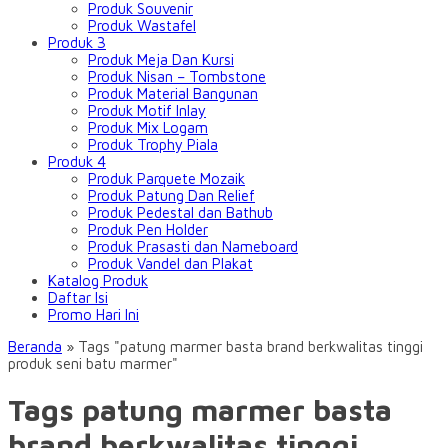
Produk Souvenir
Produk Wastafel
Produk 3
Produk Meja Dan Kursi
Produk Nisan – Tombstone
Produk Material Bangunan
Produk Motif Inlay
Produk Mix Logam
Produk Trophy Piala
Produk 4
Produk Parquete Mozaik
Produk Patung Dan Relief
Produk Pedestal dan Bathub
Produk Pen Holder
Produk Prasasti dan Nameboard
Produk Vandel dan Plakat
Katalog Produk
Daftar Isi
Promo Hari Ini
Beranda
»
Tags "patung marmer basta brand berkwalitas tinggi
produk seni batu marmer"
Tags patung marmer basta
brand berkwalitas tinggi