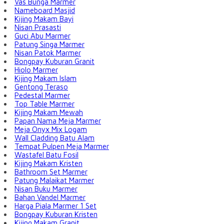
Vas Bunga Marmer
Nameboard Masjid
Kijing Makam Bayi
Nisan Prasasti
Guci Abu Marmer
Patung Singa Marmer
Nisan Patok Marmer
Bongpay Kuburan Granit
Hiolo Marmer
Kijing Makam Islam
Gentong Teraso
Pedestal Marmer
Top Table Marmer
Kijing Makam Mewah
Papan Nama Meja Marmer
Meja Onyx Mix Logam
Wall Cladding Batu Alam
Tempat Pulpen Meja Marmer
Wastafel Batu Fosil
Kijing Makam Kristen
Bathroom Set Marmer
Patung Malaikat Marmer
Nisan Buku Marmer
Bahan Vandel Marmer
Harga Piala Marmer 1 Set
Bongpay Kuburan Kristen
Kijing Makam Granit