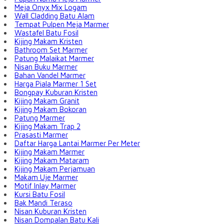
Meja Onyx Mix Logam
Wall Cladding Batu Alam
Tempat Pulpen Meja Marmer
Wastafel Batu Fosil
Kijing Makam Kristen
Bathroom Set Marmer
Patung Malaikat Marmer
Nisan Buku Marmer
Bahan Vandel Marmer
Harga Piala Marmer 1 Set
Bongpay Kuburan Kristen
Kijing Makam Granit
Kijing Makam Bokoran
Patung Marmer
Kijing Makam Trap 2
Prasasti Marmer
Daftar Harga Lantai Marmer Per Meter
Kijing Makam Marmer
Kijing Makam Mataram
Kijing Makam Perjamuan
Makam Uje Marmer
Motif Inlay Marmer
Kursi Batu Fosil
Bak Mandi Teraso
Nisan Kuburan Kristen
Nisan Dompalan Batu Kali