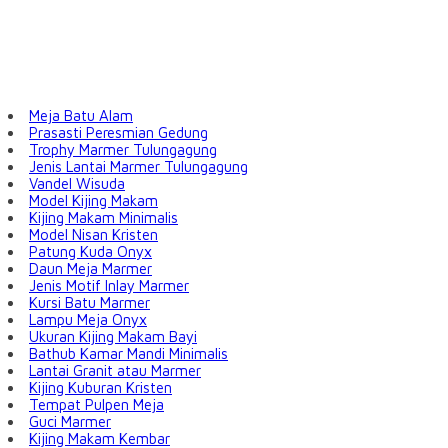
Meja Batu Alam
Prasasti Peresmian Gedung
Trophy Marmer Tulungagung
Jenis Lantai Marmer Tulungagung
Vandel Wisuda
Model Kijing Makam
Kijing Makam Minimalis
Model Nisan Kristen
Patung Kuda Onyx
Daun Meja Marmer
Jenis Motif Inlay Marmer
Kursi Batu Marmer
Lampu Meja Onyx
Ukuran Kijing Makam Bayi
Bathub Kamar Mandi Minimalis
Lantai Granit atau Marmer
Kijing Kuburan Kristen
Tempat Pulpen Meja
Guci Marmer
Kijing Makam Kembar