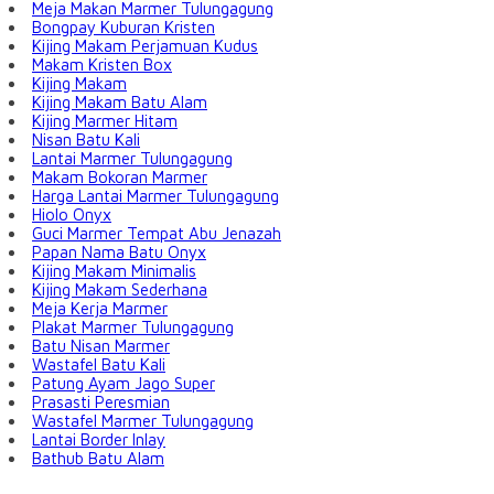
Meja Makan Marmer Tulungagung
Bongpay Kuburan Kristen
Kijing Makam Perjamuan Kudus
Makam Kristen Box
Kijing Makam
Kijing Makam Batu Alam
Kijing Marmer Hitam
Nisan Batu Kali
Lantai Marmer Tulungagung
Makam Bokoran Marmer
Harga Lantai Marmer Tulungagung
Hiolo Onyx
Guci Marmer Tempat Abu Jenazah
Papan Nama Batu Onyx
Kijing Makam Minimalis
Kijing Makam Sederhana
Meja Kerja Marmer
Plakat Marmer Tulungagung
Batu Nisan Marmer
Wastafel Batu Kali
Patung Ayam Jago Super
Prasasti Peresmian
Wastafel Marmer Tulungagung
Lantai Border Inlay
Bathub Batu Alam