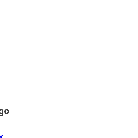
go
er