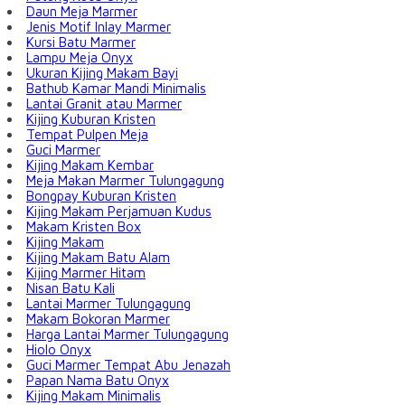
Daun Meja Marmer
Jenis Motif Inlay Marmer
Kursi Batu Marmer
Lampu Meja Onyx
Ukuran Kijing Makam Bayi
Bathub Kamar Mandi Minimalis
Lantai Granit atau Marmer
Kijing Kuburan Kristen
Tempat Pulpen Meja
Guci Marmer
Kijing Makam Kembar
Meja Makan Marmer Tulungagung
Bongpay Kuburan Kristen
Kijing Makam Perjamuan Kudus
Makam Kristen Box
Kijing Makam
Kijing Makam Batu Alam
Kijing Marmer Hitam
Nisan Batu Kali
Lantai Marmer Tulungagung
Makam Bokoran Marmer
Harga Lantai Marmer Tulungagung
Hiolo Onyx
Guci Marmer Tempat Abu Jenazah
Papan Nama Batu Onyx
Kijing Makam Minimalis