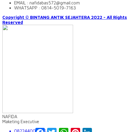
EMAIL : nafidabas572@gmail.com
WHATSAPP : 0814-5019-7163
Copyright © BINTANG ANTIK SEJAHTERA 2022 - All Rights
Reserved
NAFIDA
Maketing Executive
Facebook
Twitter
WhatsApp
Pinterest
LinkedIn
082244009555