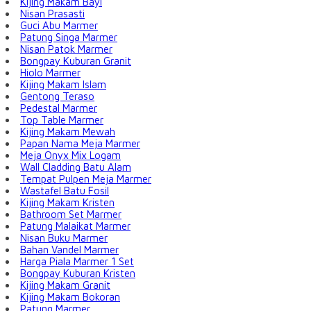
Kijing Makam Bayi
Nisan Prasasti
Guci Abu Marmer
Patung Singa Marmer
Nisan Patok Marmer
Bongpay Kuburan Granit
Hiolo Marmer
Kijing Makam Islam
Gentong Teraso
Pedestal Marmer
Top Table Marmer
Kijing Makam Mewah
Papan Nama Meja Marmer
Meja Onyx Mix Logam
Wall Cladding Batu Alam
Tempat Pulpen Meja Marmer
Wastafel Batu Fosil
Kijing Makam Kristen
Bathroom Set Marmer
Patung Malaikat Marmer
Nisan Buku Marmer
Bahan Vandel Marmer
Harga Piala Marmer 1 Set
Bongpay Kuburan Kristen
Kijing Makam Granit
Kijing Makam Bokoran
Patung Marmer