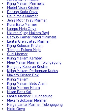
Kijing Makam Minimalis
Model Nisan Kristen
Patung Kuda Onyx
Daun Meja Marmer
Jenis Motif Inlay Marmer
Kursi Batu Marmer
Lampu Meja Onyx
Ukuran Kijing Makam Bayi
Bathub Kamar Mandi Minimalis
Lantai Granit atau Marmer
Kijing Kuburan Kristen
Tempat Pulpen Meja
Guci Marmer
Kijing Makam Kembar
Meja Makan Marmer Tulungagung
Bongpay Kuburan Kristen
Kijing Makam Perjamuan Kudus
Makam Kristen Box
Kijing Makam
Kijing Makam Batu Alam
Kijing Marmer Hitam
Nisan Batu Kali
Lantai Marmer Tulungagung
Makam Bokoran Marmer
Harga Lantai Marmer Tulungagung
Hiolo Onyx