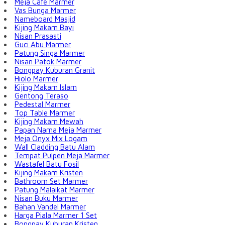
Meja Cafe Marmer
Vas Bunga Marmer
Nameboard Masjid
Kijing Makam Bayi
Nisan Prasasti
Guci Abu Marmer
Patung Singa Marmer
Nisan Patok Marmer
Bongpay Kuburan Granit
Hiolo Marmer
Kijing Makam Islam
Gentong Teraso
Pedestal Marmer
Top Table Marmer
Kijing Makam Mewah
Papan Nama Meja Marmer
Meja Onyx Mix Logam
Wall Cladding Batu Alam
Tempat Pulpen Meja Marmer
Wastafel Batu Fosil
Kijing Makam Kristen
Bathroom Set Marmer
Patung Malaikat Marmer
Nisan Buku Marmer
Bahan Vandel Marmer
Harga Piala Marmer 1 Set
Bongpay Kuburan Kristen