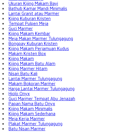
Ukuran Kijing Makam Bayi
Bathub Kamar Mandi Minimalis
Lantai Granit atau Marmer
Kijing Kuburan Kristen
Tempat Pulpen Meja
Guci Marmer
Kijing Makam Kembar
Meja Makan Marmer Tulungagung
Bongpay Kuburan Kristen
Kijing Makam Perjamuan Kudus
Makam Kristen Box
Kijing Makam
Kijing Makam Batu Alam
Kijing Marmer Hitam
Nisan Batu Kali
Lantai Marmer Tulungagung
Makam Bokoran Marmer
Harga Lantai Marmer Tulungagung
Hiolo Onyx
Guci Marmer Tempat Abu Jenazah
Papan Nama Batu Onyx
Kijing Makam Minimalis
Kijing Makam Sederhana
Meja Kerja Marmer
Plakat Marmer Tulungagung
Batu Nisan Marmer