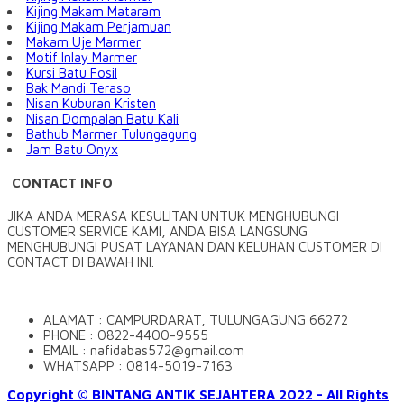
Kijing Makam Mataram
Kijing Makam Perjamuan
Makam Uje Marmer
Motif Inlay Marmer
Kursi Batu Fosil
Bak Mandi Teraso
Nisan Kuburan Kristen
Nisan Dompalan Batu Kali
Bathub Marmer Tulungagung
Jam Batu Onyx
CONTACT INFO
JIKA ANDA MERASA KESULITAN UNTUK MENGHUBUNGI
CUSTOMER SERVICE KAMI, ANDA BISA LANGSUNG
MENGHUBUNGI PUSAT LAYANAN DAN KELUHAN CUSTOMER DI
CONTACT DI BAWAH INI.
ALAMAT : CAMPURDARAT, TULUNGAGUNG 66272
PHONE : 0822-4400-9555
EMAIL : nafidabas572@gmail.com
WHATSAPP : 0814-5019-7163
Copyright © BINTANG ANTIK SEJAHTERA 2022 - All Rights