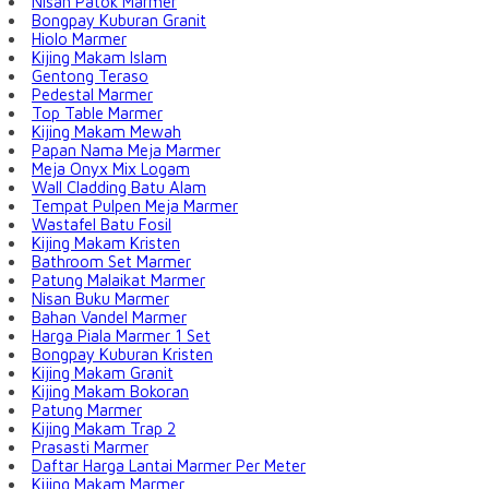
Nisan Patok Marmer
Bongpay Kuburan Granit
Hiolo Marmer
Kijing Makam Islam
Gentong Teraso
Pedestal Marmer
Top Table Marmer
Kijing Makam Mewah
Papan Nama Meja Marmer
Meja Onyx Mix Logam
Wall Cladding Batu Alam
Tempat Pulpen Meja Marmer
Wastafel Batu Fosil
Kijing Makam Kristen
Bathroom Set Marmer
Patung Malaikat Marmer
Nisan Buku Marmer
Bahan Vandel Marmer
Harga Piala Marmer 1 Set
Bongpay Kuburan Kristen
Kijing Makam Granit
Kijing Makam Bokoran
Patung Marmer
Kijing Makam Trap 2
Prasasti Marmer
Daftar Harga Lantai Marmer Per Meter
Kijing Makam Marmer