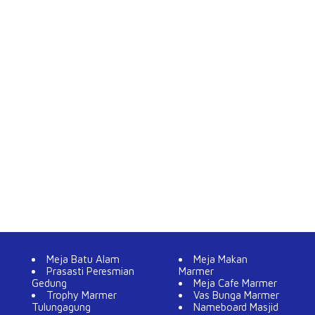
Meja Batu Alam
Meja Makan
Prasasti Peresmian
Marmer
Gedung
Meja Cafe Marmer
Trophy Marmer
Vas Bunga Marmer
Tulungagung
Nameboard Masjid