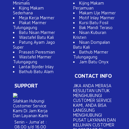
Minimalis
Kijing Makam
Kijing Makam
Perjamuan
Sederhana
Makam Uje Marmer
Meja Kerja Marmer
Motif Inlay Marmer
Plakat Marmer
Kursi Batu Fosil
Tulungagung
Bak Mandi Teraso
Batu Nisan Marmer
Nisan Kuburan
Wastafel Batu Kali
Kristen
Patung Ayam Jago
Nisan Dompalan
Super
Batu Kali
Prasasti Peresmian
Bathub Marmer
Wastafel Marmer
Tulungagung
Tulungagung
Jam Batu Onyx
Lantai Border Inlay
Bathub Batu Alam
CONTACT INFO
SUPPORT
JIKA ANDA MERASA
KESULITAN UNTUK
MENGHUBUNGI
CUSTOMER SERVICE
Silahkan Hubungi
KAMI, ANDA BISA
Customer Service
LANGSUNG
Kami Di Jam Kerja
MENGHUBUNGI
Dan Layanan Kami
PUSAT LAYANAN DAN
Senin - Juma'at :
KELUHAN CUSTOMER
08.00 s/d 16.00