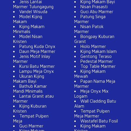
Jenis Lantai
Kijing Makam Bayi
Marmer Tulungagung
Nisan Prasasti
Vandel Wisuda
Guci Abu Marmer
Model Kijing
Patung Singa
Makam
Marmer
Kijing Makam
Nisan Patok
Minimalis
Marmer
Model Nisan
Bongpay Kuburan
Kristen
Granit
Patung Kuda Onyx
Hiolo Marmer
Daun Meja Marmer
Kijing Makam Islam
Jenis Motif Inlay
Gentong Teraso
Marmer
Pedestal Marmer
Kursi Batu Marmer
Top Table Marmer
Lampu Meja Onyx
Kijing Makam
Ukuran Kijing
Mewah
Makam Bayi
Papan Nama Meja
Bathub Kamar
Marmer
Mandi Minimalis
Meja Onyx Mix
Lantai Granit atau
Logam
Marmer
Wall Cladding Batu
Kijing Kuburan
Alam
Kristen
Tempat Pulpen
Tempat Pulpen
Meja Marmer
Meja
Wastafel Batu Fosil
Guci Marmer
Kijing Makam
Kijing Makam
Kristen