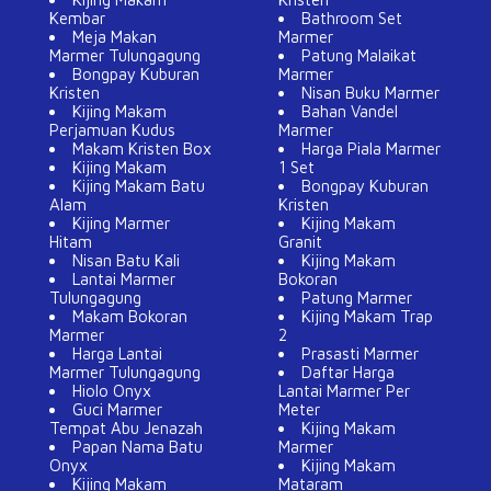
Kembar
Bathroom Set
Meja Makan
Marmer
Marmer Tulungagung
Patung Malaikat
Bongpay Kuburan
Marmer
Kristen
Nisan Buku Marmer
Kijing Makam
Bahan Vandel
Perjamuan Kudus
Marmer
Makam Kristen Box
Harga Piala Marmer
Kijing Makam
1 Set
Kijing Makam Batu
Bongpay Kuburan
Alam
Kristen
Kijing Marmer
Kijing Makam
Hitam
Granit
Nisan Batu Kali
Kijing Makam
Lantai Marmer
Bokoran
Tulungagung
Patung Marmer
Makam Bokoran
Kijing Makam Trap
Marmer
2
Harga Lantai
Prasasti Marmer
Marmer Tulungagung
Daftar Harga
Hiolo Onyx
Lantai Marmer Per
Guci Marmer
Meter
Tempat Abu Jenazah
Kijing Makam
Papan Nama Batu
Marmer
Onyx
Kijing Makam
Kijing Makam
Mataram