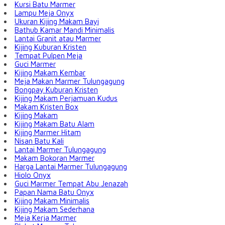
Kursi Batu Marmer
Lampu Meja Onyx
Ukuran Kijing Makam Bayi
Bathub Kamar Mandi Minimalis
Lantai Granit atau Marmer
Kijing Kuburan Kristen
Tempat Pulpen Meja
Guci Marmer
Kijing Makam Kembar
Meja Makan Marmer Tulungagung
Bongpay Kuburan Kristen
Kijing Makam Perjamuan Kudus
Makam Kristen Box
Kijing Makam
Kijing Makam Batu Alam
Kijing Marmer Hitam
Nisan Batu Kali
Lantai Marmer Tulungagung
Makam Bokoran Marmer
Harga Lantai Marmer Tulungagung
Hiolo Onyx
Guci Marmer Tempat Abu Jenazah
Papan Nama Batu Onyx
Kijing Makam Minimalis
Kijing Makam Sederhana
Meja Kerja Marmer