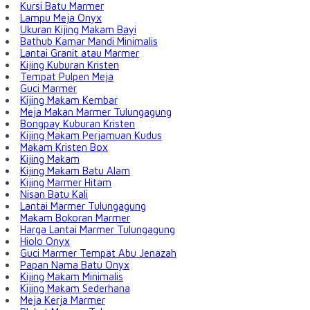
Kursi Batu Marmer
Lampu Meja Onyx
Ukuran Kijing Makam Bayi
Bathub Kamar Mandi Minimalis
Lantai Granit atau Marmer
Kijing Kuburan Kristen
Tempat Pulpen Meja
Guci Marmer
Kijing Makam Kembar
Meja Makan Marmer Tulungagung
Bongpay Kuburan Kristen
Kijing Makam Perjamuan Kudus
Makam Kristen Box
Kijing Makam
Kijing Makam Batu Alam
Kijing Marmer Hitam
Nisan Batu Kali
Lantai Marmer Tulungagung
Makam Bokoran Marmer
Harga Lantai Marmer Tulungagung
Hiolo Onyx
Guci Marmer Tempat Abu Jenazah
Papan Nama Batu Onyx
Kijing Makam Minimalis
Kijing Makam Sederhana
Meja Kerja Marmer