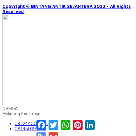
Copyright © BINTANG ANTIK SEJAHTERA 2022 - All Rights
Reserved
NAFIDA
Maketing Executive
Facebook
Twitter
WhatsApp
Pinterest
LinkedIn
082244009555
081450197163
Google
Gmail