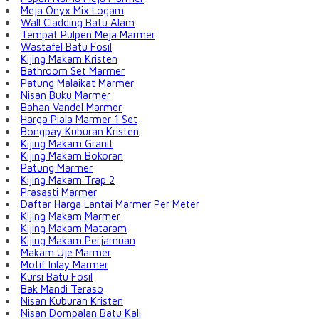
Meja Onyx Mix Logam
Wall Cladding Batu Alam
Tempat Pulpen Meja Marmer
Wastafel Batu Fosil
Kijing Makam Kristen
Bathroom Set Marmer
Patung Malaikat Marmer
Nisan Buku Marmer
Bahan Vandel Marmer
Harga Piala Marmer 1 Set
Bongpay Kuburan Kristen
Kijing Makam Granit
Kijing Makam Bokoran
Patung Marmer
Kijing Makam Trap 2
Prasasti Marmer
Daftar Harga Lantai Marmer Per Meter
Kijing Makam Marmer
Kijing Makam Mataram
Kijing Makam Perjamuan
Makam Uje Marmer
Motif Inlay Marmer
Kursi Batu Fosil
Bak Mandi Teraso
Nisan Kuburan Kristen
Nisan Dompalan Batu Kali