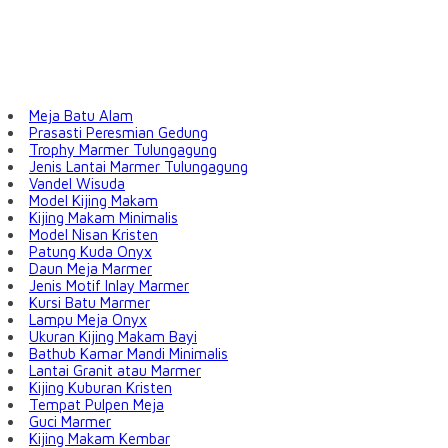
Meja Batu Alam
Prasasti Peresmian Gedung
Trophy Marmer Tulungagung
Jenis Lantai Marmer Tulungagung
Vandel Wisuda
Model Kijing Makam
Kijing Makam Minimalis
Model Nisan Kristen
Patung Kuda Onyx
Daun Meja Marmer
Jenis Motif Inlay Marmer
Kursi Batu Marmer
Lampu Meja Onyx
Ukuran Kijing Makam Bayi
Bathub Kamar Mandi Minimalis
Lantai Granit atau Marmer
Kijing Kuburan Kristen
Tempat Pulpen Meja
Guci Marmer
Kijing Makam Kembar