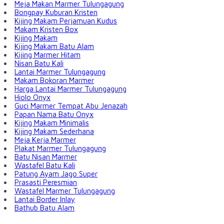
Meja Makan Marmer Tulungagung
Bongpay Kuburan Kristen
Kijing Makam Perjamuan Kudus
Makam Kristen Box
Kijing Makam
Kijing Makam Batu Alam
Kijing Marmer Hitam
Nisan Batu Kali
Lantai Marmer Tulungagung
Makam Bokoran Marmer
Harga Lantai Marmer Tulungagung
Hiolo Onyx
Guci Marmer Tempat Abu Jenazah
Papan Nama Batu Onyx
Kijing Makam Minimalis
Kijing Makam Sederhana
Meja Kerja Marmer
Plakat Marmer Tulungagung
Batu Nisan Marmer
Wastafel Batu Kali
Patung Ayam Jago Super
Prasasti Peresmian
Wastafel Marmer Tulungagung
Lantai Border Inlay
Bathub Batu Alam