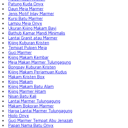
Patung Kuda Onyx
Daun Meja Marmer
Jenis Motif Inlay Marmer
Kursi Batu Marmer
Lampu Meja Onyx
Ukuran Kijing Makam Bayi
Bathub Kamar Mandi Minimalis
Lantai Granit atau Marmer
Kijing Kuburan Kristen
Tempat Pulpen Meja
Guci Marmer
Kijing Makam Kembar
Meja Makan Marmer Tulungagung
Bongpay Kuburan Kristen
Kijing Makam Perjamuan Kudus
Makam Kristen Box
Kijing Makam
Kijing Makam Batu Alam
Kijing Marmer Hitam
Nisan Batu Kali
Lantai Marmer Tulungagung
Makam Bokoran Marmer
Harga Lantai Marmer Tulungagung
Hiolo Onyx
Guci Marmer Tempat Abu Jenazah
Papan Nama Batu Onyx