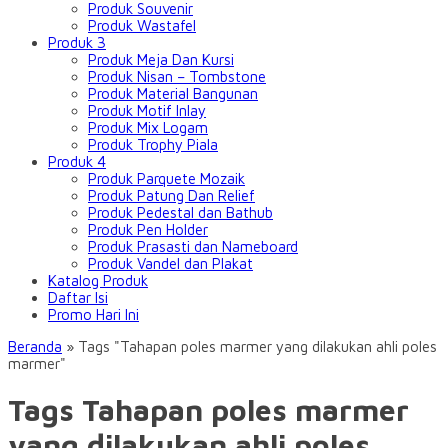
Produk Souvenir
Produk Wastafel
Produk 3
Produk Meja Dan Kursi
Produk Nisan – Tombstone
Produk Material Bangunan
Produk Motif Inlay
Produk Mix Logam
Produk Trophy Piala
Produk 4
Produk Parquete Mozaik
Produk Patung Dan Relief
Produk Pedestal dan Bathub
Produk Pen Holder
Produk Prasasti dan Nameboard
Produk Vandel dan Plakat
Katalog Produk
Daftar Isi
Promo Hari Ini
Beranda
»
Tags "Tahapan poles marmer yang dilakukan ahli poles
marmer"
Tags Tahapan poles marmer
yang dilakukan ahli poles