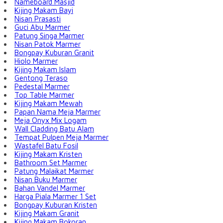
Nameboard Masjid
Kijing Makam Bayi
Nisan Prasasti
Guci Abu Marmer
Patung Singa Marmer
Nisan Patok Marmer
Bongpay Kuburan Granit
Hiolo Marmer
Kijing Makam Islam
Gentong Teraso
Pedestal Marmer
Top Table Marmer
Kijing Makam Mewah
Papan Nama Meja Marmer
Meja Onyx Mix Logam
Wall Cladding Batu Alam
Tempat Pulpen Meja Marmer
Wastafel Batu Fosil
Kijing Makam Kristen
Bathroom Set Marmer
Patung Malaikat Marmer
Nisan Buku Marmer
Bahan Vandel Marmer
Harga Piala Marmer 1 Set
Bongpay Kuburan Kristen
Kijing Makam Granit
Kijing Makam Bokoran