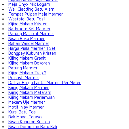
Meja Onyx Mix Logam
Wall Cladding Batu Alam
Tempat Pulpen Meja Marmer
Wastafel Batu Fosil
Kijing Makam Kristen
Bathroom Set Marmer
Patung Malaikat Marmer
Nisan Buku Marmer
Bahan Vandel Marmer
Harga Piala Marmer 1 Set
Bongpay Kuburan Kristen
Kijing Makam Granit
Kijing Makam Bokoran
Patung Marmer
Kijing Makam Trap 2
Prasasti Marmer
Daftar Harga Lantai Marmer Per Meter
Kijing Makam Marmer
Kijing Makam Mataram
Kijing Makam Perjamuan
Makam Uje Marmer
Motif Inlay Marmer
Kursi Batu Fosil
Bak Mandi Teraso
Nisan Kuburan Kristen
Nisan Dompalan Batu Kali