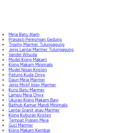
Meja Batu Alam
Prasasti Peresmian Gedung
Trophy Marmer Tulungagung
Jenis Lantai Marmer Tulungagung
Vandel Wisuda
Model Kijing Makam
Kijing Makam Minimalis
Model Nisan Kristen
Patung Kuda Onyx
Daun Meja Marmer
Jenis Motif Inlay Marmer
Kursi Batu Marmer
Lampu Meja Onyx
Ukuran Kijing Makam Bayi
Bathub Kamar Mandi Minimalis
Lantai Granit atau Marmer
Kijing Kuburan Kristen
Tempat Pulpen Meja
Guci Marmer
Kijing Makam Kembar