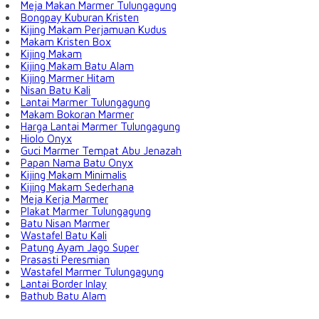
Meja Makan Marmer Tulungagung
Bongpay Kuburan Kristen
Kijing Makam Perjamuan Kudus
Makam Kristen Box
Kijing Makam
Kijing Makam Batu Alam
Kijing Marmer Hitam
Nisan Batu Kali
Lantai Marmer Tulungagung
Makam Bokoran Marmer
Harga Lantai Marmer Tulungagung
Hiolo Onyx
Guci Marmer Tempat Abu Jenazah
Papan Nama Batu Onyx
Kijing Makam Minimalis
Kijing Makam Sederhana
Meja Kerja Marmer
Plakat Marmer Tulungagung
Batu Nisan Marmer
Wastafel Batu Kali
Patung Ayam Jago Super
Prasasti Peresmian
Wastafel Marmer Tulungagung
Lantai Border Inlay
Bathub Batu Alam