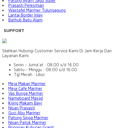
Patung Ayam Jago Super
Prasasti Peresmian
Wastafel Marmer Tulungagung
Lantai Border Inlay
Bathub Batu Alam
SUPPORT
Silahkan Hubungi Customer Service Kami Di Jam Kerja Dan
Layanan Kami
Senin - Juma'at : 08.00 s/d 16.00
Sabtu - Minggu : 08.00 s/d 16.00
Tgl Merah : Libur
Meja Makan Marmer
Meja Cafe Marmer
Vas Bunga Marmer
Nameboard Masjid
Kijing Makam Bayi
Nisan Prasasti
Guci Abu Marmer
Patung Singa Marmer
Nisan Patok Marmer
Bongpay Kuburan Granit