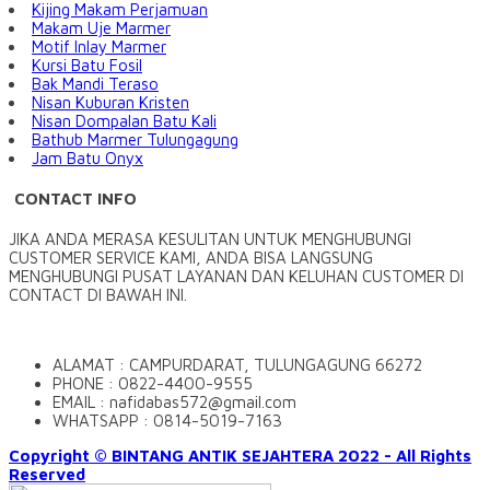
Kijing Makam Perjamuan
Makam Uje Marmer
Motif Inlay Marmer
Kursi Batu Fosil
Bak Mandi Teraso
Nisan Kuburan Kristen
Nisan Dompalan Batu Kali
Bathub Marmer Tulungagung
Jam Batu Onyx
CONTACT INFO
JIKA ANDA MERASA KESULITAN UNTUK MENGHUBUNGI
CUSTOMER SERVICE KAMI, ANDA BISA LANGSUNG
MENGHUBUNGI PUSAT LAYANAN DAN KELUHAN CUSTOMER DI
CONTACT DI BAWAH INI.
ALAMAT : CAMPURDARAT, TULUNGAGUNG 66272
PHONE : 0822-4400-9555
EMAIL : nafidabas572@gmail.com
WHATSAPP : 0814-5019-7163
Copyright © BINTANG ANTIK SEJAHTERA 2022 - All Rights
Reserved