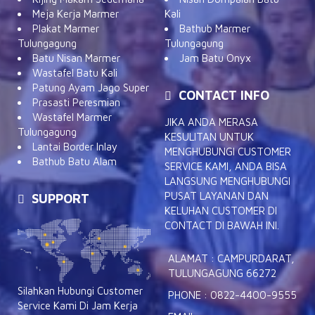
Meja Kerja Marmer
Kali
Plakat Marmer
Bathub Marmer
Tulungagung
Tulungagung
Batu Nisan Marmer
Jam Batu Onyx
Wastafel Batu Kali
Patung Ayam Jago Super
CONTACT INFO
Prasasti Peresmian
Wastafel Marmer
JIKA ANDA MERASA
Tulungagung
KESULITAN UNTUK
Lantai Border Inlay
MENGHUBUNGI CUSTOMER
Bathub Batu Alam
SERVICE KAMI, ANDA BISA
LANGSUNG MENGHUBUNGI
PUSAT LAYANAN DAN
SUPPORT
KELUHAN CUSTOMER DI
CONTACT DI BAWAH INI.
ALAMAT : CAMPURDARAT,
TULUNGAGUNG 66272
Silahkan Hubungi Customer
PHONE : 0822-4400-9555
Service Kami Di Jam Kerja