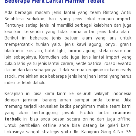
Beberapa Merk Lantai Marmer Tebaik
Ada berbagai macam jenis lantai yang team Bintang Antik
Sejahtera sediakan, baik yang jenis lokal maupun import.
Tentunya setiap jenis ini memiliki berbagai kelebihan dan juga
keunikan tersendiri yang tidak sama antar jenis batu alam.
Berikut ini beberapa jenis batuan alam yang laris untuk
mempercantik hunian yaitu jenis kawi agung, onyx, granit
blacknero, kristalin, batik light, bromo agung, stela cream dan
lain sebagainya. Kemudian ada juga jenis lantai import yang
cukup laris yaitu jenis lantai carara, verde patrica, rosso levanto
italian dan lain sebagainya. Tidak semua kerajinan ini kami ready
stock, melainkan ada beberapa jenis kerajinan lantai yang harus
inden terlebih dahulu.
Kerajinan ini bisa kami kirim ke seluruh wilayah Indonesia
dengan jaminan barang aman sampai anda terima. Jika
memang terjadi kerusakan ketika pengiriman maka team kami
yang akan bertanggung jawab. Produk lantai
marmer
terbaik
ini bisa anda pesan secara online dan juga offline.
Untuk pembelian offline anda bisa datang ke galeri kami.
Lokasinya sangat strategis yaitu Jln. Kanigoro Gang 4 No. 35