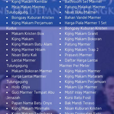
Kijing Makam Kembar
Bathroom Set Marmer
Meja Makan Marmer
Patung Malaikat Marmer
Tulungagung
Nisan Buku Marmer
Bongpay Kuburan Kristen
Bahan Vandel Marmer
Kijing Makam Perjamuan
Harga Piala Marmer 1 Set
Kudus
Bongpay Kuburan Kristen
Makam Kristen Box
Kijing Makam Granit
Kijing Makam
Kijing Makam Bokoran
Kijing Makam Batu Alam
Patung Marmer
Kijing Marmer Hitam
Kijing Makam Trap 2
Nisan Batu Kali
Prasasti Marmer
Lantai Marmer
Daftar Harga Lantai
Tulungagung
Marmer Per Meter
Makam Bokoran Marmer
Kijing Makam Marmer
Harga Lantai Marmer
Kijing Makam Mataram
Tulungagung
Kijing Makam Perjamuan
Hiolo Onyx
Makam Uje Marmer
Guci Marmer Tempat Abu
Motif Inlay Marmer
Jenazah
Kursi Batu Fosil
Papan Nama Batu Onyx
Bak Mandi Teraso
Kijing Makam Minimalis
Nisan Kuburan Kristen
Kijing Makam Sederhana
Nisan Dompalan Batu