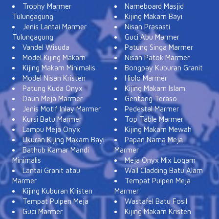
Trophy Marmer
Nameboard Masjid
Tulungagung
Kijing Makam Bayi
Jenis Lantai Marmer
Nisan Prasasti
Tulungagung
Guci Abu Marmer
Vandel Wisuda
Patung Singa Marmer
Model Kijing Makam
Nisan Patok Marmer
Kijing Makam Minimalis
Bongpay Kuburan Granit
Model Nisan Kristen
Hiolo Marmer
Patung Kuda Onyx
Kijing Makam Islam
Daun Meja Marmer
Gentong Teraso
Jenis Motif Inlay Marmer
Pedestal Marmer
Kursi Batu Marmer
Top Table Marmer
Lampu Meja Onyx
Kijing Makam Mewah
Ukuran Kijing Makam Bayi
Papan Nama Meja
Bathub Kamar Mandi
Marmer
Minimalis
Meja Onyx Mix Logam
Lantai Granit atau
Wall Cladding Batu Alam
Marmer
Tempat Pulpen Meja
Kijing Kuburan Kristen
Marmer
Tempat Pulpen Meja
Wastafel Batu Fosil
Guci Marmer
Kijing Makam Kristen