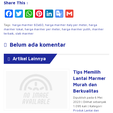
Share This :
Facebook
Twitter
WhatsApp
Pinterest
LinkedIn
Google
Gmail
Translate
Tags:
harga marmer 60x60
,
harga marmer italy per meter
,
harga
marmer lokal
,
harga marmer per meter
,
harga marmer putih
,
marmer
terbaik
,
slab marmer
Belum ada komentar
Artikel Lainnya
Tips Memilih
Lantai Marmer
Murah dan
Berkualitas
Dipublish pada 6 Mei
2023 | Dilihat sebanyak
1.095 kali | Kategori:
Produk Lantai dan