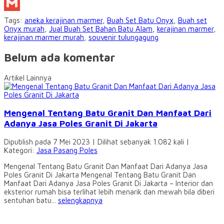
Google
Translate
Gmail
Tags:
aneka kerajinan marmer
,
Buah Set Batu Onyx
,
Buah set
Onyx murah
,
Jual Buah Set Bahan Batu Alam
,
kerajinan marmer
,
kerajinan marmer murah
,
souvenir tulungagung
Belum ada komentar
Artikel Lainnya
Mengenal Tentang Batu Granit Dan Manfaat Dari
Adanya Jasa Poles Granit Di Jakarta
Dipublish pada 7 Mei 2023 | Dilihat sebanyak 1.082 kali |
Kategori:
Jasa Pasang Poles
Mengenal Tentang Batu Granit Dan Manfaat Dari Adanya Jasa
Poles Granit Di Jakarta Mengenal Tentang Batu Granit Dan
Manfaat Dari Adanya Jasa Poles Granit Di Jakarta – Interior dan
eksterior rumah bisa terlihat lebih menarik dan mewah bila diberi
sentuhan batu...
selengkapnya