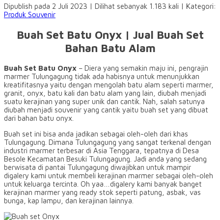
Dipublish pada 2 Juli 2023 | Dilihat sebanyak 1.183 kali | Kategori:
Produk Souvenir
Buah Set Batu Onyx | Jual Buah Set
Bahan Batu Alam
Buah Set Batu Onyx
– Diera yang semakin maju ini, pengrajin
marmer Tulungagung tidak ada habisnya untuk menunjukkan
kreatifitasnya yaitu dengan mengolah batu alam seperti marmer,
granit, onyx, batu kali dan batu alam yang lain, diubah menjadi
suatu kerajinan yang super unik dan cantik. Nah, salah satunya
diubah menjadi souvenir yang cantik yaitu buah set yang dibuat
dari bahan batu onyx.
Buah set ini bisa anda jadikan sebagai oleh-oleh dari khas
Tulungagung. Dimana Tulungagung yang sangat terkenal dengan
industri marmer terbesar di Asia Tenggara, tepatnya di Desa
Besole Kecamatan Besuki Tulungagung. Jadi anda yang sedang
berwisata di pantai Tulungagung diwajibkan untuk mampir
digalery kami untuk membeli kerajinan marmer sebagai oleh-oleh
untuk keluarga tercinta. Oh yaa…digalery kami banyak banget
kerajinan marmer yang ready stok seperti patung, asbak, vas
bunga, kap lampu, dan kerajinan lainnya.