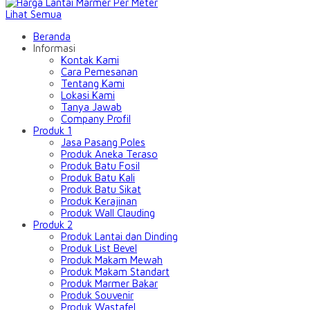
Lihat Semua
Beranda
Informasi
Kontak Kami
Cara Pemesanan
Tentang Kami
Lokasi Kami
Tanya Jawab
Company Profil
Produk 1
Jasa Pasang Poles
Produk Aneka Teraso
Produk Batu Fosil
Produk Batu Kali
Produk Batu Sikat
Produk Kerajinan
Produk Wall Clauding
Produk 2
Produk Lantai dan Dinding
Produk List Bevel
Produk Makam Mewah
Produk Makam Standart
Produk Marmer Bakar
Produk Souvenir
Produk Wastafel