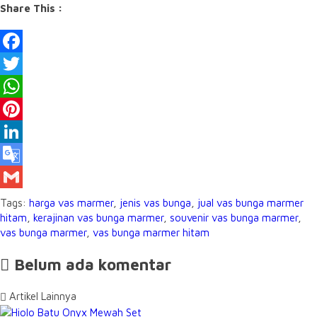
Share This :
Facebook
Twitter
WhatsApp
Pinterest
LinkedIn
Google
Translate
Gmail
Tags:
harga vas marmer
,
jenis vas bunga
,
jual vas bunga marmer
hitam
,
kerajinan vas bunga marmer
,
souvenir vas bunga marmer
,
vas bunga marmer
,
vas bunga marmer hitam
Belum ada komentar
Artikel Lainnya