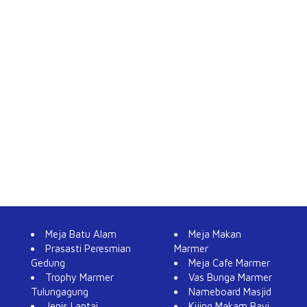
Meja Batu Alam
Meja Makan
Prasasti Peresmian
Marmer
Gedung
Meja Cafe Marmer
Trophy Marmer
Vas Bunga Marmer
Tulungagung
Nameboard Masjid
Jenis Lantai
Kijing Makam Bayi