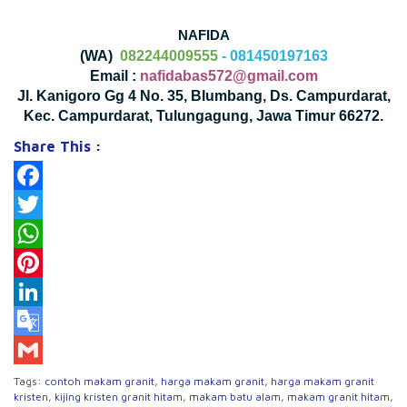
NAFIDA
(WA)
082244009555
- 081450197163
Email :
nafidabas572@gmail.com
Jl. Kanigoro Gg 4 No. 35, Blumbang, Ds. Campurdarat,
Kec. Campurdarat, Tulungagung, Jawa Timur 66272.
Share This :
Facebook
Twitter
WhatsApp
Pinterest
LinkedIn
Google
Translate
Gmail
Tags:
contoh makam granit
,
harga makam granit
,
harga makam granit
kristen
,
kijing kristen granit hitam
,
makam batu alam
,
makam granit hitam
,