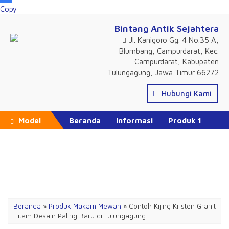
Copy
Bintang Antik Sejahtera
Jl. Kanigoro Gg. 4 No.35 A,
Blumbang, Campurdarat, Kec.
Campurdarat, Kabupaten
Tulungagung, Jawa Timur 66272
Hubungi Kami
Model
Beranda
Informasi
Produk 1
Produk 2
Produk 3
Produk 4
Katalog Produk
Daftar Isi
Promo Hari Ini
Beranda
»
Produk Makam Mewah
»
Contoh Kijing Kristen Granit
Hitam Desain Paling Baru di Tulungagung