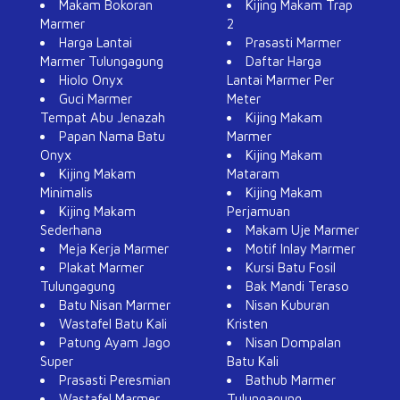
Makam Bokoran
Kijing Makam Trap
Marmer
2
Harga Lantai
Prasasti Marmer
Marmer Tulungagung
Daftar Harga
Hiolo Onyx
Lantai Marmer Per
Guci Marmer
Meter
Tempat Abu Jenazah
Kijing Makam
Papan Nama Batu
Marmer
Onyx
Kijing Makam
Kijing Makam
Mataram
Minimalis
Kijing Makam
Kijing Makam
Perjamuan
Sederhana
Makam Uje Marmer
Meja Kerja Marmer
Motif Inlay Marmer
Plakat Marmer
Kursi Batu Fosil
Tulungagung
Bak Mandi Teraso
Batu Nisan Marmer
Nisan Kuburan
Wastafel Batu Kali
Kristen
Patung Ayam Jago
Nisan Dompalan
Super
Batu Kali
Prasasti Peresmian
Bathub Marmer
Wastafel Marmer
Tulungagung