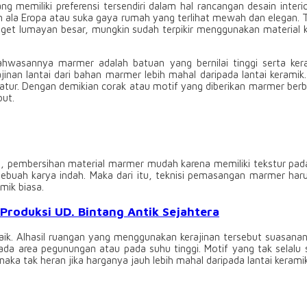
ng memiliki preferensi tersendiri dalam hal rancangan desain int
n ala Eropa atau suka gaya rumah yang terlihat mewah dan elegan. 
budget lumayan besar, mungkin sudah terpikir menggunakan material 
wasannya marmer adalah batuan yang bernilai tinggi serta ker
inan lantai dari bahan marmer lebih mahal daripada lantai keramik
ur. Dengan demikian corak atau motif yang diberikan marmer berbed
but.
, pembersihan material marmer mudah karena memiliki tekstur padat
uah karya indah. Maka dari itu, teknisi pemasangan marmer haru
mik biasa.
Produksi UD. Bintang Antik Sejahtera
. Alhasil ruangan yang menggunakan kerajinan tersebut suasananya 
pada area pegunungan atau pada suhu tinggi. Motif yang tak selalu
ka tak heran jika harganya jauh lebih mahal daripada lantai keramik