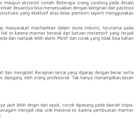
erior maupun eksterior rumah. Beberapa orang condong pada desain
Terkait desainnya bisa menyesuaikan dengan keinginan dan pastinya
konstruksi yang eksklusif atau kelas premium seperti menggunakan
ap masyarakat manfaatkan dalam dunia industri, terutama pada
. Hal ini karena marmer berasal dari batuan metamorf yang terjadi
a dan nampak lebih alami. Motif dan corak yang tidak bisa bahan
 dan mengkilat. Kerajinan lantai yang digarap dengan benar serta
s dipegang oleh orang profesional. Tak hanya menampilkan kesan
jauh lebih dingin dan sejuk, cocok dipasang pada daerah tropis.
 seragam menjadi nilai unik material ini. karena pembuatan marmer
.