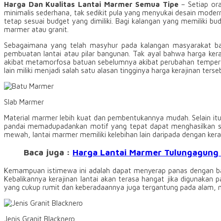
Harga Dan Kualitas Lantai Marmer Semua Tipe
– Setiap ora
minimalis sederhana, tak sedikit pula yang menyukai desain moder
tetap sesuai budget yang dimiliki. Bagi kalangan yang memiliki 
marmer atau granit.
Sebagaimana yang telah masyhur pada kalangan masyarakat bah
pembuatan lantai atau pilar bangunan. Tak ayal bahwa harga keraj
akibat metamorfosa batuan sebelumnya akibat perubahan temperat
lain miliki menjadi salah satu alasan tingginya harga kerajinan terse
Slab Marmer
Material marmer lebih kuat dan pembentukannya mudah. Selain itu
pandai memadupadankan motif yang tepat dapat menghasilkan seb
mewah, lantai marmer memiliki kelebihan lain daripada dengan kera
Baca juga :
Harga Lantai Marmer Tulungagung 
Kemampuan istimewa ini adalah dapat menyerap panas dengan baik
Kebalikannya kerajinan lantai akan terasa hangat jika digunakan 
yang cukup rumit dan keberadaannya juga tergantung pada alam, ma
Jenis Granit Blacknero