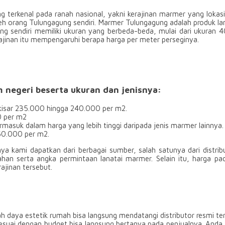
g terkenal pada ranah nasional, yakni kerajinan marmer yang lokas
h orang Tulungagung sendiri. Marmer Tulungagung adalah produk lan
ung sendiri memiliki ukuran yang berbeda-beda, mulai dari ukuran 
ajinan itu mempengaruhi berapa harga per meter perseginya.
m negeri beserta ukuran dan jenisnya:
rkisar 235.000 hingga 240.000 per m2.
0 per m2
masuk dalam harga yang lebih tinggi daripada jenis marmer lainnya.
150.000 per m2.
ya kami dapatkan dari berbagai sumber, salah satunya dari distribu
an serta angka permintaan lanatai marmer. Selain itu, harga pad
rajinan tersebut.
daya estetik rumah bisa langsung mendatangi distributor resmi terd
esuai dengan budget bisa langsung bertanya pada penjualnya. And