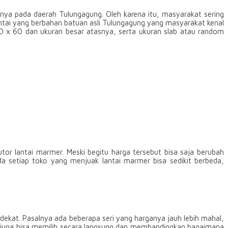
inya pada daerah Tulungagung. Oleh karena itu, masyarakat sering
tai yang berbahan batuan asli Tulungagung yang masyarakat kenal
40 x 60 dan ukuran besar atasnya, serta ukuran slab atau random
tor lantai marmer. Meski begitu harga tersebut bisa saja berubah
a setiap toko yang menjuak lantai marmer bisa sedikit berbeda,
ekat. Pasalnya ada beberapa seri yang harganya jauh lebih mahal,
a juga bisa memilih secara langsung dan membandingkan bagaimana