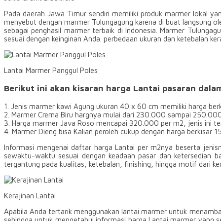
Pada daerah Jawa Timur sendiri memiliki produk marmer lokal yan
menyebut dengan marmer Tulungagung karena di buat langsung ole
sebagai penghasil marmer terbaik di Indonesia. Marmer Tulungag
sesuai dengan keinginan Anda. perbedaan ukuran dan ketebalan ker
Lantai Marmer Panggul Poles
Berikut ini akan kisaran harga Lantai pasaran dala
1. Jenis marmer kawi Agung ukuran 40 x 60 cm memiliki harga be
2. Marmer Crema Biru hargnya mulai dari 230.000 sampai 250.00
3. Harga marmer Java Roso mencapai 320.000 per m2, jenis ini ter
4. Marmer Dieng bisa Kalian peroleh cukup dengan harga berkisar 
Informasi mengenai daftar harga Lantai per m2nya beserta jenisn
sewaktu-waktu sesuai dengan keadaan pasar dan ketersedian bah
tergantung pada kualitas, ketebalan, finishing, hingga motif dari ke
Kerajinan Lantai
Apabila Anda tertarik menggunakan lantai marmer untuk menambah 
sehingga untuk mengetahui informasi harga Lantai marmer yang s