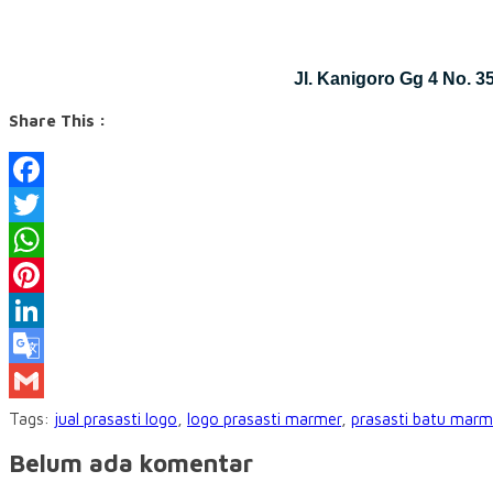
Jl. Kanigoro Gg 4 No. 
Share This :
Facebook
Twitter
WhatsApp
Pinterest
LinkedIn
Google
Translate
Gmail
Tags:
jual prasasti logo
,
logo prasasti marmer
,
prasasti batu marm
Belum ada komentar