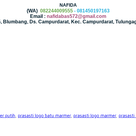
NAFIDA
(WA)
082244009555
- 081450197163
Email :
nafidabas572@gmail.com
35, Blumbang, Ds. Campurdarat, Kec. Campurdarat, Tulunga
er putih
,
prasasti logo batu marmer
,
prasasti logo marmer
,
prasast