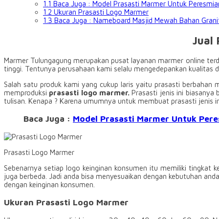
1.1
Baca Juga : Model Prasasti Marmer Untuk Peresmi
1.2
Ukuran Prasasti Logo Marmer
1.3
Baca Juga : Nameboard Masjid Mewah Bahan Granit
Jual
Marmer Tulungagung merupakan pusat layanan marmer online terdep
tinggi. Tentunya perusahaan kami selalu mengedepankan kualitas 
Salah satu produk kami yang cukup laris yaitu prasasti berbahan
memproduksi
prasasti logo marmer.
Prasasti jenis ini biasany
tulisan. Kenapa ? Karena umumnya untuk membuat prasasti jenis ini
Baca Juga :
Model Prasasti Marmer Untuk Per
Prasasti Logo Marmer
Sebenarnya setiap logo keinginan konsumen itu memiliki tingkat
juga berbeda. Jadi anda bisa menyesuaikan dengan kebutuhan and
dengan keinginan konsumen.
Ukuran Prasasti Logo Marmer