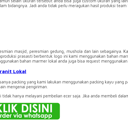
 Namun selain ukuran tersebut anda bisa juga custom ukuran yang l
lam bidangnya. Jadi anda tidak perlu meragukan hasil produksi team 
peresmian masjid, peresmian gedung, mushola dan lain sebagainya.
roduksi prasasti berbentuk logo ini kami menggunakan bahan marme
menggunakan bahan marmer lokal anda juga bisa request menggunaka
anit Lokal
Biasanya packing yang kami lakukan menggunakan packing kayu yang pa
lain mengenai pengiriman.
mi tidak hanya melayani pembelian ecer saja. Jika anda membeli dala