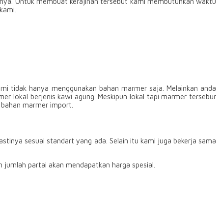
ainnya. Untuk membuat kerajinan tersebut kami membutuhkan waktu
kami.
 Kami tidak hanya menggunakan bahan marmer saja. Melainkan anda
r lokal berjenis kawi agung. Meskipun lokal tapi marmer tersebur
n bahan marmer import.
stinya sesuai standart yang ada. Selain itu kami juga bekerja sama
m jumlah partai akan mendapatkan harga spesial.