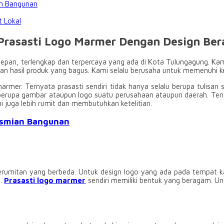
an Bangunan
 Lokal
 Prasasti Logo Marmer Dengan Design Be
an, terlengkap dan terpercaya yang ada di Kota Tulungagung. Kami
dan hasil produk yang bagus. Kami selalu berusaha untuk memenuhi 
 marmer. Ternyata prasasti sendiri tidak hanya selalu berupa tulis
a berupa gambar ataupun logo suatu perusahaan ataupun daerah. Tentu
 juga lebih rumit dan membutuhkan ketelitian.
esmian Bangunan
 kerumitan yang berbeda. Untuk design logo yang ada pada tempat 
a.
Prasasti logo marmer
sendiri memiliki bentuk yang beragam. Un