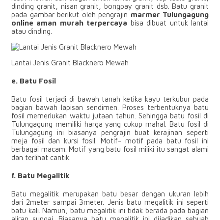
dinding granit, nisan granit, bongpay granit dsb. Batu granit
pada gambar berikut oleh pengrajin
marmer Tulungagung
online aman murah terpercaya
bisa dibuat untuk lantai
atau dinding.
Lantai Jenis Granit Blacknero Mewah
e. Batu Fosil
Batu fosil terjadi di bawah tanah ketika kayu terkubur pada
bagian bawah lapisan sendimen. Proses terbentuknya batu
fosil memerlukan waktu jutaan tahun. Sehingga batu fosil di
Tulungagung memiliki harga yang cukup mahal. Batu fosil di
Tulungagung ini biasanya pengrajin buat kerajinan seperti
meja fosil dan kursi fosil. Motif- motif pada batu fosil ini
berbagai macam. Motif yang batu fosil miliki itu sangat alami
dan terlihat cantik.
f. Batu Megalitik
Batu megalitik merupakan batu besar dengan ukuran lebih
dari 2meter sampai 3meter. Jenis batu megalitik ini seperti
batu kali. Namun, batu megalitik ini tidak berada pada bagian
aliran sungai. Biasanya batu megalitik ini dijadikan sebuah