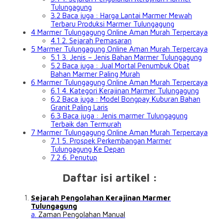
Tulungagung
3.2
Baca juga : Harga Lantai Marmer Mewah
Terbaru Produksi Marmer Tulungagung
4
Marmer Tulungagung Online Aman Murah Terpercaya
4.1
2. Sejarah Pemasaran
5
Marmer Tulungagung Online Aman Murah Terpercaya
5.1
3. Jenis – Jenis Bahan Marmer Tulungagung
5.2
Baca juga : Jual Mortal Penumbuk Obat
Bahan Marmer Paling Murah
6
Marmer Tulungagung Online Aman Murah Terpercaya
6.1
4. Kategori Kerajinan Marmer Tulungagung
6.2
Baca juga : Model Bongpay Kuburan Bahan
Granit Paling Laris
6.3
Baca juga : Jenis marmer Tulungagung
Terbaik dan Termurah
7
Marmer Tulungagung Online Aman Murah Terpercaya
7.1
5. Prospek Perkembangan Marmer
Tulungagung Ke Depan
7.2
6. Penutup
Daftar isi artikel :
Sejarah Pengolahan Kerajinan Marmer
Tulungagung
a.
Zaman Pengolahan Manual