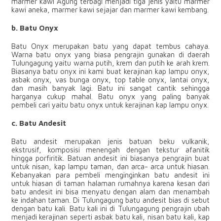
marmer kawi Agung terbagi menjadi tiga jenis yaitu marmer
kawi aneka, marmer kawi sejajar dan marmer kawi kembang.
b. Batu Onyx
Batu Onyx merupakan batu yang dapat tembus cahaya.
Warna batu onyx yang biasa pengrajin gunakan di daerah
Tulungagung yaitu warna putih, krem dan putih ke arah krem.
Biasanya batu onyx ini kami buat kerajinan kap lampu onyx,
asbak onyx, vas bunga onyx, top table onyx, lantai onyx,
dan masih banyak lagi. Batu ini sangat cantik sehingga
harganya cukup mahal. Batu onyx yang paling banyak
pembeli cari yaitu batu onyx untuk kerajinan kap lampu onyx.
c. Batu Andesit
Batu andesit merupakan jenis batuan beku vulkanik,
ekstrusif, komposisi menengah dengan tekstur afanitik
hingga porfiritik. Batuan andesit ini biasanya pengrajin buat
untuk nisan, kap lampu taman, dan arca- arca untuk hiasan.
Kebanyakan para pembeli menginginkan batu andesit ini
untuk hiasan di taman halaman rumahnya karena kesan dari
batu andesit ini bisa menyatu dengan alam dan menambah
ke indahan taman. Di Tulungagung batu andesit bias di sebut
dengan batu kali. Batu kali ini di Tulungagung pengrajin ubah
menjadi kerajinan seperti asbak batu kali, nisan batu kali, kap