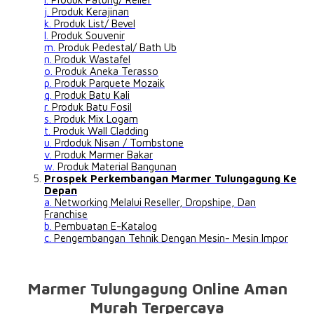
j.
Produk Kerajinan
k.
Produk List/ Bevel
l.
Produk Souvenir
m.
Produk Pedestal/ Bath Ub
n.
Produk Wastafel
o.
Produk Aneka Terasso
p.
Produk Parquete Mozaik
q.
Produk Batu Kali
r.
Produk Batu Fosil
s.
Produk Mix Logam
t.
Produk Wall Cladding
u.
Prdoduk Nisan / Tombstone
v.
Produk Marmer Bakar
w.
Produk Material Bangunan
Prospek Perkembangan Marmer Tulungagung Ke
Depan
a.
Networking Melalui Reseller, Dropshipe, Dan
Franchise
b.
Pembuatan E-Katalog
c.
Pengembangan Tehnik Dengan Mesin- Mesin Impor
Marmer Tulungagung Online Aman
Murah Terpercaya