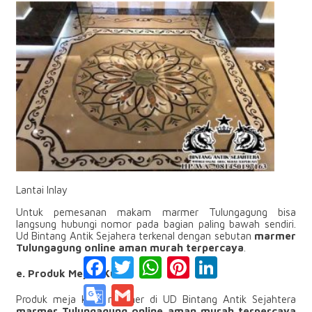
Lantai Inlay
Untuk pemesanan makam marmer Tulungagung bisa
langsung hubungi nomor pada bagian paling bawah sendiri.
Ud Bintang Antik Sejahera terkenal dengan sebutan
marmer
Tulungagung online aman murah terpercaya
.
Facebook
Twitter
WhatsApp
Pinterest
LinkedIn
e. Produk Meja / Kursi
Google
Gmail
Produk meja kursi marmer di UD Bintang Antik Sejahtera
Translate
marmer Tulungagung online aman murah terpercaya