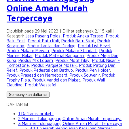
Online Aman Murah
Terpercaya
Dipublish pada 29 Mei 2023 | Dilihat sebanyak 2.115 kali |
Kategori:
Jasa Pasang Poles
,
Produk Aneka Teraso
,
Produk
Batu Fosil
,
Produk Batu Kali
,
Produk Batu Sikat
,
Produk
Kerajinan
,
Produk Lantai dan Dinding
,
Produk List Bevel
,
Produk Makam Mewah
,
Produk Makam Standart
,
Produk
Marmer Bakar
,
Produk Material Bangunan
,
Produk Meja Dan
Kursi
,
Produk Mix Logam
,
Produk Motif Inlay
,
Produk Nisan -
Tombstone
,
Produk Parquete Mozaik
,
Produk Patung Dan
Relief
,
Produk Pedestal dan Bathub
,
Produk Pen Holder
,
Produk Prasasti dan Nameboard
,
Produk Souvenir
,
Produk
Trophy Piala
,
Produk Vandel dan Plakat
,
Produk Wall
Clauding
,
Produk Wastafel
Sembunyikan daftar isi
DAFTAR ISI
1
Daftar isi artikel :
2
Marmer Tulungagung Online Aman Murah Terpercaya
3
Marmer Tulungagung Online Aman Murah Terpercaya
3.1
1. Sejarah Pengolahan Kerajinan Marmer