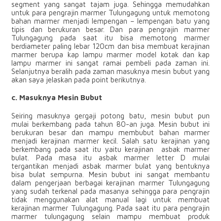
segment yang sangat tajam juga. Sehingga memudahkan
untuk para pengrajin marmer Tulungagung untuk memotong
bahan marmer menjadi lempengan – lempengan batu yang
tipis dan berukuran besar. Dan para pengrajin marmer
Tulungagung pada saat itu bisa memotong marmer
berdiameter paling lebar 120cm dan bisa membuat kerajinan
marmer berupa kap lampu marmer model kotak dan kap
lampu marmer ini sangat ramai pembeli pada zaman ini.
Selanjutnya beralih pada zaman masuknya mesin bubut yang
akan saya jelaskan pada point berikutnya.
c. Masuknya Mesin Bubut
Seiring masuknya gergaji potong batu, mesin bubut pun
mulai berkembang pada tahun 80-an juga. Mesin bubut ini
berukuran besar dan mampu membubut bahan marmer
menjadi kerajinan marmer kecil. Salah satu kerajinan yang
berkembang pada saat itu yaitu kerajinan asbak marmer
bulat. Pada masa itu asbak marmer letter D mulai
tergantikan menjadi asbak marmer bulat yang bentuknya
bisa bulat sempurna. Mesin bubut ini sangat membantu
dalam pengerjaan berbagai kerajinan marmer Tulungagung
yang sudah terkenal pada masanya sehingga para pengrajin
tidak menggunakan alat manual lagi untuk membuat
kerajinan marmer Tulungagung. Pada saat itu para pengrajin
marmer tulungagung selain mampu membuat produk