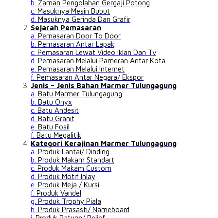
b.
Zaman Pengolahan Gergaji Potong
c.
Masuknya Mesin Bubut
d.
Masuknya Gerinda Dan Grafir
Sejarah Pemasaran
a.
Pemasaran Door To Door
b.
Pemasaran Antar Lapak
c.
Pemasaran Lewat Video Iklan Dan Tv
d.
Pemasaran Melalui Pameran Antar Kota
e.
Pemasaran Melalui Internet
f.
Pemasaran Antar Negara/ Ekspor
Jenis – Jenis Bahan Marmer Tulungagung
a.
Batu Marmer Tulungagung
b.
Batu Onyx
c.
Batu Andesit
d.
Batu Granit
e.
Batu Fosil
f.
Batu Megalitik
Kategori Kerajinan Marmer Tulungagung
a.
Produk Lantai/ Dinding
b.
Produk Makam Standart
c.
Produk Makam Custom
d.
Produk Motif Inlay
e.
Produk Meja / Kursi
f.
Produk Vandel
g.
Produk Trophy Piala
h.
Produk Prasasti/ Nameboard
i.
Produk Patung/ Relief