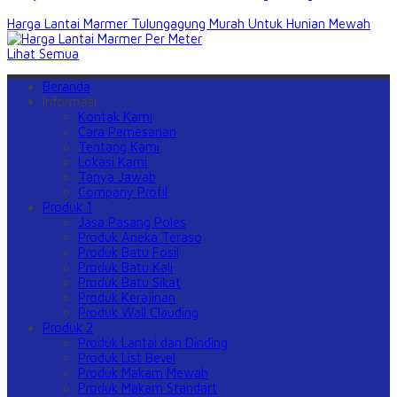
Harga Lantai Marmer Tulungagung Murah Untuk Hunian Mewah
Lihat Semua
Beranda
Informasi
Kontak Kami
Cara Pemesanan
Tentang Kami
Lokasi Kami
Tanya Jawab
Company Profil
Produk 1
Jasa Pasang Poles
Produk Aneka Teraso
Produk Batu Fosil
Produk Batu Kali
Produk Batu Sikat
Produk Kerajinan
Produk Wall Clauding
Produk 2
Produk Lantai dan Dinding
Produk List Bevel
Produk Makam Mewah
Produk Makam Standart