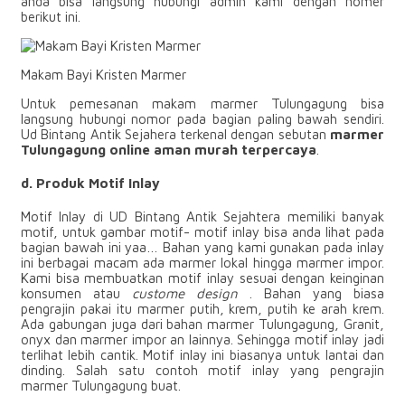
anda bisa langsung hubungi admin kami dengan nomer
berikut ini.
Makam Bayi Kristen Marmer
Untuk pemesanan makam marmer Tulungagung bisa
langsung hubungi nomor pada bagian paling bawah sendiri.
Ud Bintang Antik Sejahera terkenal dengan sebutan
marmer
Tulungagung online aman murah terpercaya
.
d. Produk Motif Inlay
Motif Inlay di UD Bintang Antik Sejahtera memiliki banyak
motif, untuk gambar motif- motif inlay bisa anda lihat pada
bagian bawah ini yaa… Bahan yang kami gunakan pada inlay
ini berbagai macam ada marmer lokal hingga marmer impor.
Kami bisa membuatkan motif inlay sesuai dengan keinginan
konsumen atau
custome design
. Bahan yang biasa
pengrajin pakai itu marmer putih, krem, putih ke arah krem.
Ada gabungan juga dari bahan marmer Tulungagung, Granit,
onyx dan marmer impor an lainnya. Sehingga motif inlay jadi
terlihat lebih cantik. Motif inlay ini biasanya untuk lantai dan
dinding. Salah satu contoh motif inlay yang pengrajin
marmer Tulungagung buat.