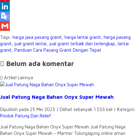
Pinterest
LinkedIn
Google
Translate
Gmail
Tags:
harga jasa pasang granit
,
harga lantai granit
,
harga pasang
granit
,
jual granit lantai
,
jual granit terbaik dan terlengkap
,
lantai
granit
,
Panduan Cara Pasang Granit Dengan Tepat
Belum ada komentar
Artikel Lainnya
Jual Patung Naga Bahan Onyx Super Mewah
Dipublish pada 25 Mei 2023 | Dilihat sebanyak 1.533 kali | Kategori:
Produk Patung Dan Relief
Jual Patung Naga Bahan Onyx Super Mewah Jual Patung Naga
Bahan Onyx Super Mewah – Marmer Tulungagung online aman