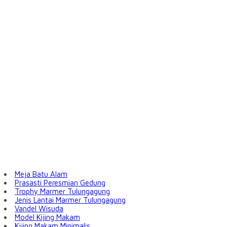
Meja Batu Alam
Prasasti Peresmian Gedung
Trophy Marmer Tulungagung
Jenis Lantai Marmer Tulungagung
Vandel Wisuda
Model Kijing Makam
Kijing Makam Minimalis