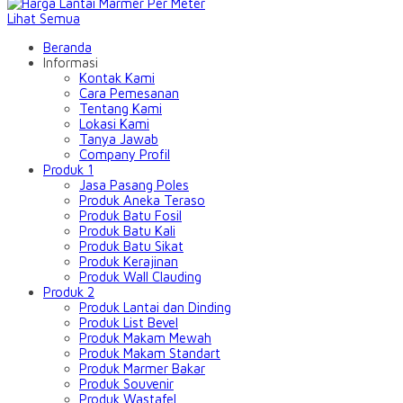
Lihat Semua
Beranda
Informasi
Kontak Kami
Cara Pemesanan
Tentang Kami
Lokasi Kami
Tanya Jawab
Company Profil
Produk 1
Jasa Pasang Poles
Produk Aneka Teraso
Produk Batu Fosil
Produk Batu Kali
Produk Batu Sikat
Produk Kerajinan
Produk Wall Clauding
Produk 2
Produk Lantai dan Dinding
Produk List Bevel
Produk Makam Mewah
Produk Makam Standart
Produk Marmer Bakar
Produk Souvenir
Produk Wastafel