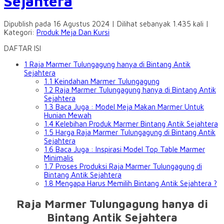
Sejahtera
Dipublish pada 16 Agustus 2024 | Dilihat sebanyak 1.435 kali |
Kategori:
Produk Meja Dan Kursi
DAFTAR ISI
1
Raja Marmer Tulungagung hanya di Bintang Antik
Sejahtera
1.1
Keindahan Marmer Tulungagung
1.2
Raja Marmer Tulungagung hanya di Bintang Antik
Sejahtera
1.3
Baca Juga : Model Meja Makan Marmer Untuk
Hunian Mewah
1.4
Kelebihan Produk Marmer Bintang Antik Sejahtera
1.5
Harga Raja Marmer Tulungagung di Bintang Antik
Sejahtera
1.6
Baca Juga : Inspirasi Model Top Table Marmer
Minimalis
1.7
Proses Produksi Raja Marmer Tulungagung di
Bintang Antik Sejahtera
1.8
Mengapa Harus Memilih Bintang Antik Sejahtera ?
Raja Marmer Tulungagung hanya di
Bintang Antik Sejahtera