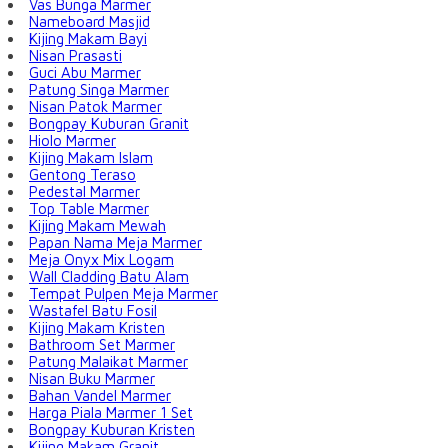
Vas Bunga Marmer
Nameboard Masjid
Kijing Makam Bayi
Nisan Prasasti
Guci Abu Marmer
Patung Singa Marmer
Nisan Patok Marmer
Bongpay Kuburan Granit
Hiolo Marmer
Kijing Makam Islam
Gentong Teraso
Pedestal Marmer
Top Table Marmer
Kijing Makam Mewah
Papan Nama Meja Marmer
Meja Onyx Mix Logam
Wall Cladding Batu Alam
Tempat Pulpen Meja Marmer
Wastafel Batu Fosil
Kijing Makam Kristen
Bathroom Set Marmer
Patung Malaikat Marmer
Nisan Buku Marmer
Bahan Vandel Marmer
Harga Piala Marmer 1 Set
Bongpay Kuburan Kristen
Kijing Makam Granit