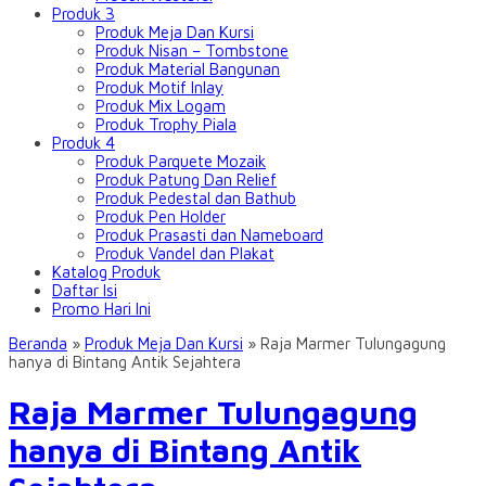
Produk 3
Produk Meja Dan Kursi
Produk Nisan – Tombstone
Produk Material Bangunan
Produk Motif Inlay
Produk Mix Logam
Produk Trophy Piala
Produk 4
Produk Parquete Mozaik
Produk Patung Dan Relief
Produk Pedestal dan Bathub
Produk Pen Holder
Produk Prasasti dan Nameboard
Produk Vandel dan Plakat
Katalog Produk
Daftar Isi
Promo Hari Ini
Beranda
»
Produk Meja Dan Kursi
»
Raja Marmer Tulungagung
hanya di Bintang Antik Sejahtera
Raja Marmer Tulungagung
hanya di Bintang Antik