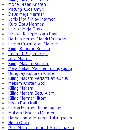
Model Nisan Kristen
Patung Kuda Onyx
Daun Meja Marmer
Jenis Motif Inlay Marmer
Kursi Batu Marmer
Lampu Meja Onyx
Ukuran Kijing Makam Bayi
Bathub Kamar Mandi Minimalis
Lantai Granit atau Marmer
Kijing Kuburan Kristen
Tempat Pulpen Meja
Guci Marmer
Kijing Makam Kembar
Meja Makan Marmer Tulungagung
Bongpay Kuburan Kristen
Kijing Makam Perjamuan Kudus
Makam Kristen Box
Kijing Makam
Kijing Makam Batu Alam
Kijing Marmer Hitam
Nisan Batu Kali
Lantai Marmer Tulungagung
Makam Bokoran Marmer
Harga Lantai Marmer Tulungagung
Hiolo Onyx
Guci Marmer Tempat Abu Jenazah