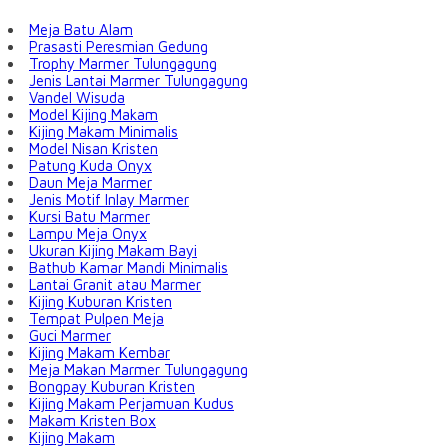
Meja Batu Alam
Prasasti Peresmian Gedung
Trophy Marmer Tulungagung
Jenis Lantai Marmer Tulungagung
Vandel Wisuda
Model Kijing Makam
Kijing Makam Minimalis
Model Nisan Kristen
Patung Kuda Onyx
Daun Meja Marmer
Jenis Motif Inlay Marmer
Kursi Batu Marmer
Lampu Meja Onyx
Ukuran Kijing Makam Bayi
Bathub Kamar Mandi Minimalis
Lantai Granit atau Marmer
Kijing Kuburan Kristen
Tempat Pulpen Meja
Guci Marmer
Kijing Makam Kembar
Meja Makan Marmer Tulungagung
Bongpay Kuburan Kristen
Kijing Makam Perjamuan Kudus
Makam Kristen Box
Kijing Makam