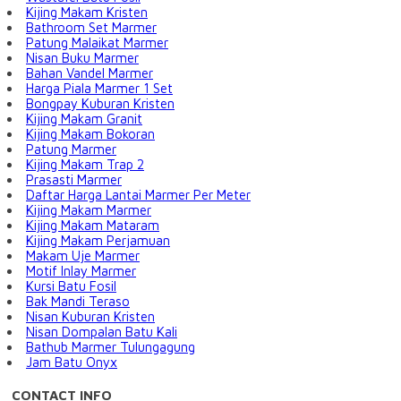
Kijing Makam Kristen
Bathroom Set Marmer
Patung Malaikat Marmer
Nisan Buku Marmer
Bahan Vandel Marmer
Harga Piala Marmer 1 Set
Bongpay Kuburan Kristen
Kijing Makam Granit
Kijing Makam Bokoran
Patung Marmer
Kijing Makam Trap 2
Prasasti Marmer
Daftar Harga Lantai Marmer Per Meter
Kijing Makam Marmer
Kijing Makam Mataram
Kijing Makam Perjamuan
Makam Uje Marmer
Motif Inlay Marmer
Kursi Batu Fosil
Bak Mandi Teraso
Nisan Kuburan Kristen
Nisan Dompalan Batu Kali
Bathub Marmer Tulungagung
Jam Batu Onyx
CONTACT INFO