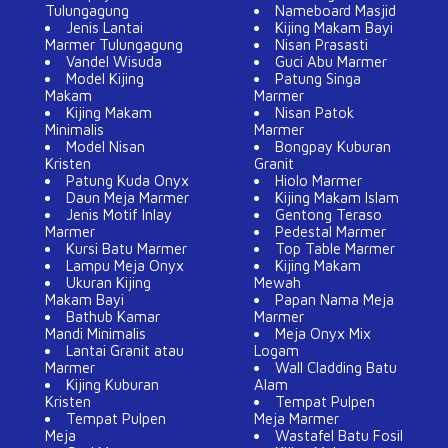
Tulungagung
Nameboard Masjid
Jenis Lantai
Kijing Makam Bayi
Marmer Tulungagung
Nisan Prasasti
Vandel Wisuda
Guci Abu Marmer
Model Kijing
Patung Singa
Makam
Marmer
Kijing Makam
Nisan Patok
Minimalis
Marmer
Model Nisan
Bongpay Kuburan
Kristen
Granit
Patung Kuda Onyx
Hiolo Marmer
Daun Meja Marmer
Kijing Makam Islam
Jenis Motif Inlay
Gentong Teraso
Marmer
Pedestal Marmer
Kursi Batu Marmer
Top Table Marmer
Lampu Meja Onyx
Kijing Makam
Ukuran Kijing
Mewah
Makam Bayi
Papan Nama Meja
Bathub Kamar
Marmer
Mandi Minimalis
Meja Onyx Mix
Lantai Granit atau
Logam
Marmer
Wall Cladding Batu
Kijing Kuburan
Alam
Kristen
Tempat Pulpen
Tempat Pulpen
Meja Marmer
Meja
Wastafel Batu Fosil