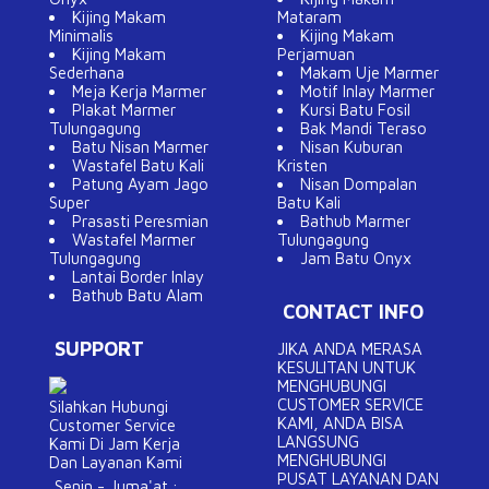
Kijing Makam
Mataram
Minimalis
Kijing Makam
Kijing Makam
Perjamuan
Sederhana
Makam Uje Marmer
Meja Kerja Marmer
Motif Inlay Marmer
Plakat Marmer
Kursi Batu Fosil
Tulungagung
Bak Mandi Teraso
Batu Nisan Marmer
Nisan Kuburan
Wastafel Batu Kali
Kristen
Patung Ayam Jago
Nisan Dompalan
Super
Batu Kali
Prasasti Peresmian
Bathub Marmer
Wastafel Marmer
Tulungagung
Tulungagung
Jam Batu Onyx
Lantai Border Inlay
Bathub Batu Alam
CONTACT INFO
SUPPORT
JIKA ANDA MERASA
KESULITAN UNTUK
MENGHUBUNGI
CUSTOMER SERVICE
Silahkan Hubungi
KAMI, ANDA BISA
Customer Service
LANGSUNG
Kami Di Jam Kerja
MENGHUBUNGI
Dan Layanan Kami
PUSAT LAYANAN DAN
Senin - Juma'at :