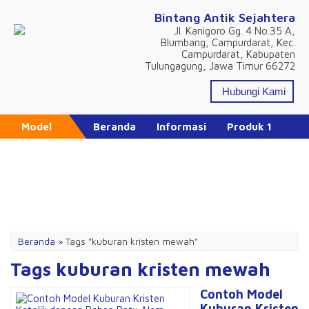
Bintang Antik Sejahtera
Jl. Kanigoro Gg. 4 No.35 A,
Blumbang, Campurdarat, Kec.
Campurdarat, Kabupaten
Tulungagung, Jawa Timur 66272
Hubungi Kami
Model
Beranda
Informasi
Produk 1
Produk 2
Produk 3
Produk 4
Katalog Produk
Daftar Isi
Promo Hari Ini
Beranda
»
Tags "kuburan kristen mewah"
Tags kuburan kristen mewah
Contoh Model
Kuburan Kristen