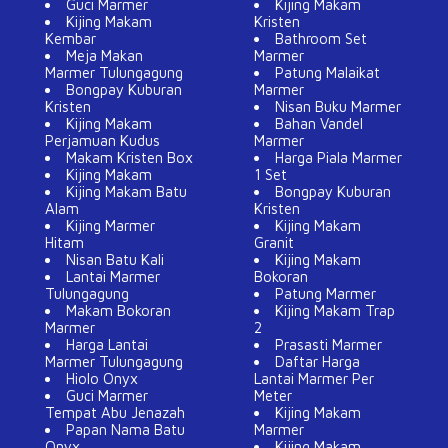
Guci Marmer
Kijing Makam
Kijing Makam
Kristen
Kembar
Bathroom Set
Meja Makan
Marmer
Marmer Tulungagung
Patung Malaikat
Bongpay Kuburan
Marmer
Kristen
Nisan Buku Marmer
Kijing Makam
Bahan Vandel
Perjamuan Kudus
Marmer
Makam Kristen Box
Harga Piala Marmer
Kijing Makam
1 Set
Kijing Makam Batu
Bongpay Kuburan
Alam
Kristen
Kijing Marmer
Kijing Makam
Hitam
Granit
Nisan Batu Kali
Kijing Makam
Lantai Marmer
Bokoran
Tulungagung
Patung Marmer
Makam Bokoran
Kijing Makam Trap
Marmer
2
Harga Lantai
Prasasti Marmer
Marmer Tulungagung
Daftar Harga
Hiolo Onyx
Lantai Marmer Per
Guci Marmer
Meter
Tempat Abu Jenazah
Kijing Makam
Papan Nama Batu
Marmer
Onyx
Kijing Makam