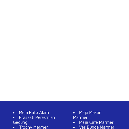
Meja Batu Alam
Meja Makan
Prasasti Peresmian
Marmer
Gedung
Meja Cafe Marmer
Trophy Marmer
Vas Bunga Marmer