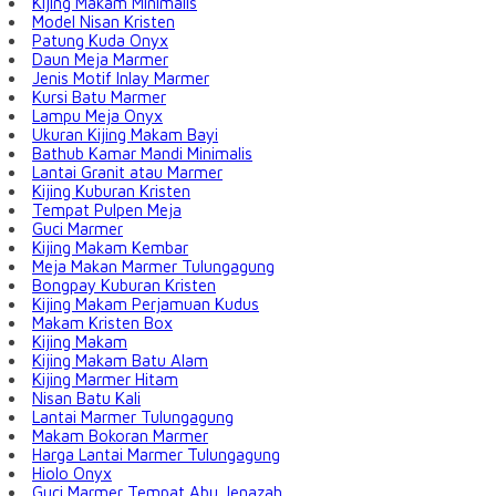
Kijing Makam Minimalis
Model Nisan Kristen
Patung Kuda Onyx
Daun Meja Marmer
Jenis Motif Inlay Marmer
Kursi Batu Marmer
Lampu Meja Onyx
Ukuran Kijing Makam Bayi
Bathub Kamar Mandi Minimalis
Lantai Granit atau Marmer
Kijing Kuburan Kristen
Tempat Pulpen Meja
Guci Marmer
Kijing Makam Kembar
Meja Makan Marmer Tulungagung
Bongpay Kuburan Kristen
Kijing Makam Perjamuan Kudus
Makam Kristen Box
Kijing Makam
Kijing Makam Batu Alam
Kijing Marmer Hitam
Nisan Batu Kali
Lantai Marmer Tulungagung
Makam Bokoran Marmer
Harga Lantai Marmer Tulungagung
Hiolo Onyx
Guci Marmer Tempat Abu Jenazah