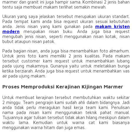
marmer dan granit ini juga hampir sama. Kombinasi 2 jenis bahan
tentu saja membuat makam terlihat semakin mewah.
Ukuran yang saya jelaskan tersebut merupakan ukuran standart.
Pada tempat kami anda bisa request ukuran sesuai kebutuhan
anda. Jenis nisan yang kami gunakan pada
makam kristen
modern
merupakan nisan buku. Anda juga bisa request
mengubah jenis nisan, seperti menggunakan nisan kotak, nisan
bubut ataupun nisan patok.
Pada bagian nisan, anda juga bisa menambahkan foto almarhum.
Untuk jenis foto kami memiliki 2 jenis kualitas. Pada makam
tersebut customer kami request untuk menambahkan lubang
pada ujung makamnya. Gunanya yaitu untuk meletakkan bunga
ketika berziarah. Anda juga bisa request untuk menambahkan vas
air pada ujung makam.
Proses Memproduksi Kerajinan Kijingan Marmer
Untuk membuat kerajinan tersebut membutuhkan waktu sekitar
2 minggu. Team pengrajin kami sudah ahli dalam bidangnya. Jadi
anda tidak perlu meragukan hasil kerja team kami. Penulisan
nama pada nisan kami menggunakan teknik pahat manual.
Tujuannya agar tulisan tersebut tidak akan hilang meskipun dalam
waktu lama. Kemudian untuk warna cat kami biasanya
menggunakan warna hitam dan juga emas.