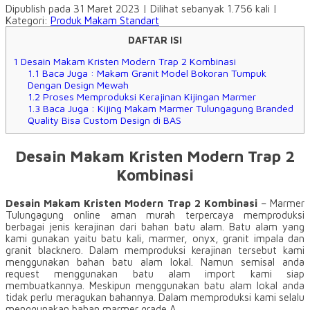
Dipublish pada 31 Maret 2023 | Dilihat sebanyak 1.756 kali |
Kategori:
Produk Makam Standart
DAFTAR ISI
1
Desain Makam Kristen Modern Trap 2 Kombinasi
1.1
Baca Juga : Makam Granit Model Bokoran Tumpuk
Dengan Design Mewah
1.2
Proses Memproduksi Kerajinan Kijingan Marmer
1.3
Baca Juga : Kijing Makam Marmer Tulungagung Branded
Quality Bisa Custom Design di BAS
Desain Makam Kristen Modern Trap 2
Kombinasi
Desain Makam Kristen Modern Trap 2 Kombinasi
– Marmer
Tulungagung online aman murah terpercaya memproduksi
berbagai jenis kerajinan dari bahan batu alam. Batu alam yang
kami gunakan yaitu batu kali, marmer, onyx, granit impala dan
granit blacknero. Dalam memproduksi kerajinan tersebut kami
menggunakan bahan batu alam lokal. Namun semisal anda
request menggunakan batu alam import kami siap
membuatkannya. Meskipun menggunakan batu alam lokal anda
tidak perlu meragukan bahannya. Dalam memproduksi kami selalu
menggunakan bahan marmer grade A.