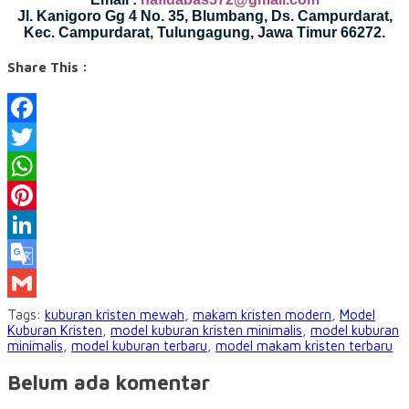
Jl. Kanigoro Gg 4 No. 35, Blumbang, Ds. Campurdarat,
Kec. Campurdarat, Tulungagung, Jawa Timur 66272.
Share This :
Facebook
Twitter
WhatsApp
Pinterest
LinkedIn
Google
Translate
Gmail
Tags:
kuburan kristen mewah
,
makam kristen modern
,
Model
Kuburan Kristen
,
model kuburan kristen minimalis
,
model kuburan
minimalis
,
model kuburan terbaru
,
model makam kristen terbaru
Belum ada komentar