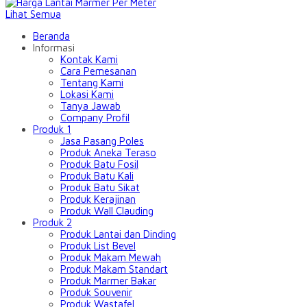
Lihat Semua
Beranda
Informasi
Kontak Kami
Cara Pemesanan
Tentang Kami
Lokasi Kami
Tanya Jawab
Company Profil
Produk 1
Jasa Pasang Poles
Produk Aneka Teraso
Produk Batu Fosil
Produk Batu Kali
Produk Batu Sikat
Produk Kerajinan
Produk Wall Clauding
Produk 2
Produk Lantai dan Dinding
Produk List Bevel
Produk Makam Mewah
Produk Makam Standart
Produk Marmer Bakar
Produk Souvenir
Produk Wastafel