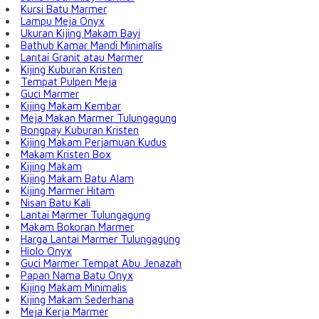
Kursi Batu Marmer
Lampu Meja Onyx
Ukuran Kijing Makam Bayi
Bathub Kamar Mandi Minimalis
Lantai Granit atau Marmer
Kijing Kuburan Kristen
Tempat Pulpen Meja
Guci Marmer
Kijing Makam Kembar
Meja Makan Marmer Tulungagung
Bongpay Kuburan Kristen
Kijing Makam Perjamuan Kudus
Makam Kristen Box
Kijing Makam
Kijing Makam Batu Alam
Kijing Marmer Hitam
Nisan Batu Kali
Lantai Marmer Tulungagung
Makam Bokoran Marmer
Harga Lantai Marmer Tulungagung
Hiolo Onyx
Guci Marmer Tempat Abu Jenazah
Papan Nama Batu Onyx
Kijing Makam Minimalis
Kijing Makam Sederhana
Meja Kerja Marmer