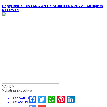
Copyright © BINTANG ANTIK SEJAHTERA 2022 - All Rights
Reserved
NAFIDA
Maketing Executive
Facebook
Twitter
WhatsApp
Pinterest
LinkedIn
082244009555
081450197163
Google
Gmail