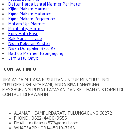
Daftar Harga Lantai Marmer Per Meter
Kijing Makam Marmer
Kijing Makam Mataram
Kijing Makam Perjamuan
Makam Uje Marmer
Motif Inlay Marmer
Kursi Batu Fosil
Bak Mandi Teraso
Nisan Kuburan Kristen
Nisan Dompalan Batu Kali
Bathub Marmer Tulungagung
Jam Batu Onyx
CONTACT INFO
JIKA ANDA MERASA KESULITAN UNTUK MENGHUBUNGI
CUSTOMER SERVICE KAMI, ANDA BISA LANGSUNG
MENGHUBUNGI PUSAT LAYANAN DAN KELUHAN CUSTOMER DI
CONTACT DI BAWAH INI.
ALAMAT : CAMPURDARAT, TULUNGAGUNG 66272
PHONE : 0822-4400-9555
EMAIL : nafidabas572@gmail.com
WHATSAPP : 0814-5019-7163