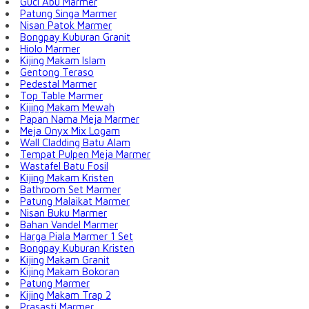
Guci Abu Marmer
Patung Singa Marmer
Nisan Patok Marmer
Bongpay Kuburan Granit
Hiolo Marmer
Kijing Makam Islam
Gentong Teraso
Pedestal Marmer
Top Table Marmer
Kijing Makam Mewah
Papan Nama Meja Marmer
Meja Onyx Mix Logam
Wall Cladding Batu Alam
Tempat Pulpen Meja Marmer
Wastafel Batu Fosil
Kijing Makam Kristen
Bathroom Set Marmer
Patung Malaikat Marmer
Nisan Buku Marmer
Bahan Vandel Marmer
Harga Piala Marmer 1 Set
Bongpay Kuburan Kristen
Kijing Makam Granit
Kijing Makam Bokoran
Patung Marmer
Kijing Makam Trap 2
Prasasti Marmer