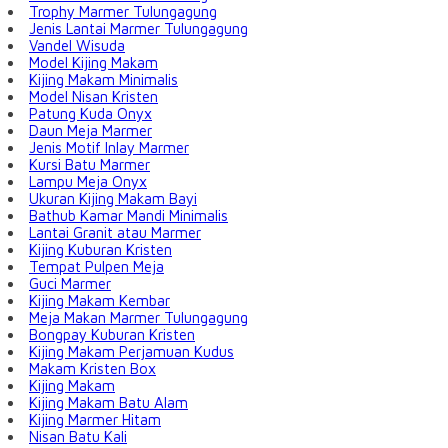
Trophy Marmer Tulungagung
Jenis Lantai Marmer Tulungagung
Vandel Wisuda
Model Kijing Makam
Kijing Makam Minimalis
Model Nisan Kristen
Patung Kuda Onyx
Daun Meja Marmer
Jenis Motif Inlay Marmer
Kursi Batu Marmer
Lampu Meja Onyx
Ukuran Kijing Makam Bayi
Bathub Kamar Mandi Minimalis
Lantai Granit atau Marmer
Kijing Kuburan Kristen
Tempat Pulpen Meja
Guci Marmer
Kijing Makam Kembar
Meja Makan Marmer Tulungagung
Bongpay Kuburan Kristen
Kijing Makam Perjamuan Kudus
Makam Kristen Box
Kijing Makam
Kijing Makam Batu Alam
Kijing Marmer Hitam
Nisan Batu Kali