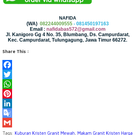
NAFIDA
(WA)
082244009555
- 081450197163
Email :
nafidabas572@gmail.com
Jl. Kanigoro Gg 4 No. 35, Blumbang, Ds. Campurdarat,
Kec. Campurdarat, Tulungagung, Jawa Timur 66272.
Share This :
Facebook
Twitter
WhatsApp
Pinterest
LinkedIn
Google
Translate
Gmail
Tags:
Kuburan Kristen Granit Mewah
,
Makam Granit Kristen Harga