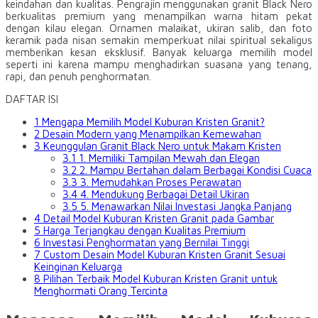
keindahan dan kualitas. Pengrajin menggunakan granit Black Nero
berkualitas premium yang menampilkan warna hitam pekat
dengan kilau elegan. Ornamen malaikat, ukiran salib, dan foto
keramik pada nisan semakin memperkuat nilai spiritual sekaligus
memberikan kesan eksklusif. Banyak keluarga memilih model
seperti ini karena mampu menghadirkan suasana yang tenang,
rapi, dan penuh penghormatan.
DAFTAR ISI
1
Mengapa Memilih Model Kuburan Kristen Granit?
2
Desain Modern yang Menampilkan Kemewahan
3
Keunggulan Granit Black Nero untuk Makam Kristen
3.1
1. Memiliki Tampilan Mewah dan Elegan
3.2
2. Mampu Bertahan dalam Berbagai Kondisi Cuaca
3.3
3. Memudahkan Proses Perawatan
3.4
4. Mendukung Berbagai Detail Ukiran
3.5
5. Menawarkan Nilai Investasi Jangka Panjang
4
Detail Model Kuburan Kristen Granit pada Gambar
5
Harga Terjangkau dengan Kualitas Premium
6
Investasi Penghormatan yang Bernilai Tinggi
7
Custom Desain Model Kuburan Kristen Granit Sesuai
Keinginan Keluarga
8
Pilihan Terbaik Model Kuburan Kristen Granit untuk
Menghormati Orang Tercinta