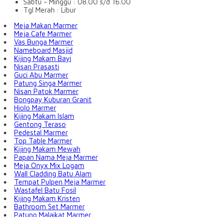
Sabtu - Minggu : 08.00 s/d 16.00
Tgl Merah : Libur
Meja Makan Marmer
Meja Cafe Marmer
Vas Bunga Marmer
Nameboard Masjid
Kijing Makam Bayi
Nisan Prasasti
Guci Abu Marmer
Patung Singa Marmer
Nisan Patok Marmer
Bongpay Kuburan Granit
Hiolo Marmer
Kijing Makam Islam
Gentong Teraso
Pedestal Marmer
Top Table Marmer
Kijing Makam Mewah
Papan Nama Meja Marmer
Meja Onyx Mix Logam
Wall Cladding Batu Alam
Tempat Pulpen Meja Marmer
Wastafel Batu Fosil
Kijing Makam Kristen
Bathroom Set Marmer
Patung Malaikat Marmer