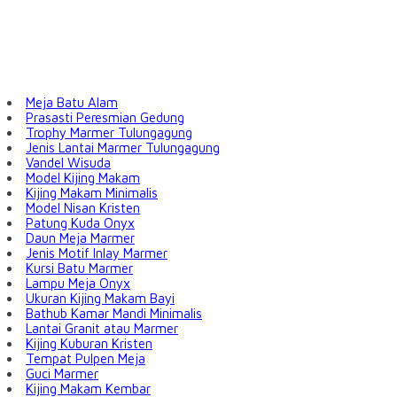
Meja Batu Alam
Prasasti Peresmian Gedung
Trophy Marmer Tulungagung
Jenis Lantai Marmer Tulungagung
Vandel Wisuda
Model Kijing Makam
Kijing Makam Minimalis
Model Nisan Kristen
Patung Kuda Onyx
Daun Meja Marmer
Jenis Motif Inlay Marmer
Kursi Batu Marmer
Lampu Meja Onyx
Ukuran Kijing Makam Bayi
Bathub Kamar Mandi Minimalis
Lantai Granit atau Marmer
Kijing Kuburan Kristen
Tempat Pulpen Meja
Guci Marmer
Kijing Makam Kembar