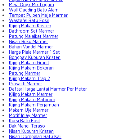
Meja Onyx Mix Logam
Wall Cladding Batu Alam
Tempat Pulpen Meja Marmer
Wastafel Batu Fosil
Kijing Makam Kristen
Bathroom Set Marmer
Patung Malaikat Marmer
Nisan Buku Marmer
Bahan Vandel Marmer
Harga Piala Marmer 1 Set
Bongpay Kuburan Kristen
Kijing Makam Granit
Kijing Makam Bokoran
Patung Marmer
Kijing Makam Trap 2
Prasasti Marmer
Daftar Harga Lantai Marmer Per Meter
Kijing Makam Marmer
Kijing Makam Mataram
Kijing Makam Perjamuan
Makam Uje Marmer
Motif Inlay Marmer
Kursi Batu Fosil
Bak Mandi Teraso
Nisan Kuburan Kristen
Nisan Dompalan Batu Kali