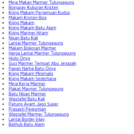
Meja Makan Marmer Tulungagung
Bongpay Kuburan Kristen
Kijing Makam Perjamuan Kudus
Makam Kristen Box
Kijing Makam
Kijing Makam Batu Alam
Kijing Marmer Hitam
Nisan Batu Kali
Lantai Marmer Tulungagung
Makam Bokoran Marmer
Harga Lantai Marmer Tulungagung
Hiolo Onyx
Guci Marmer Tempat Abu Jenazah
Papan Nama Batu Onyx
Kijing Makam Minimalis
Kijing Makam Sederhana
Meja Kerja Marmer
Plakat Marmer Tulungagung
Batu Nisan Marmer
Wastafel Batu Kali
Patung Ayam Jago Super
Prasasti Peresmian
Wastafel Marmer Tulungagung
Lantai Border Inlay
Bathub Batu Alam