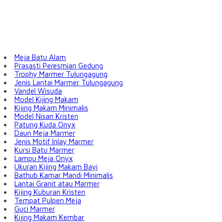
Meja Batu Alam
Prasasti Peresmian Gedung
Trophy Marmer Tulungagung
Jenis Lantai Marmer Tulungagung
Vandel Wisuda
Model Kijing Makam
Kijing Makam Minimalis
Model Nisan Kristen
Patung Kuda Onyx
Daun Meja Marmer
Jenis Motif Inlay Marmer
Kursi Batu Marmer
Lampu Meja Onyx
Ukuran Kijing Makam Bayi
Bathub Kamar Mandi Minimalis
Lantai Granit atau Marmer
Kijing Kuburan Kristen
Tempat Pulpen Meja
Guci Marmer
Kijing Makam Kembar