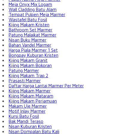
Meja Onyx Mix Logam
Wall Cladding Batu Alam
Tempat Pulpen Meja Marmer
Wastafel Batu Fosil
Kijing Makam Kristen
Bathroom Set Marmer
Patung Malaikat Marmer
Nisan Buku Marmer
Bahan Vandel Marmer
Harga Piala Marmer 1 Set
Bongpay Kuburan Kristen
Kijing Makam Granit
Kijing Makam Bokoran
Patung Marmer
Kijing Makam Trap 2
Prasasti Marmer
Daftar Harga Lantai Marmer Per Meter
Kijing Makam Marmer
Kijing Makam Mataram
Kijing Makam Perjamuan
Makam Uje Marmer
Motif Inlay Marmer
Kursi Batu Fosil
Bak Mandi Teraso
Nisan Kuburan Kristen
Nisan Dompalan Batu Kali