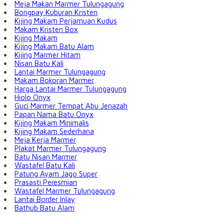
Meja Makan Marmer Tulungagung
Bongpay Kuburan Kristen
Kijing Makam Perjamuan Kudus
Makam Kristen Box
Kijing Makam
Kijing Makam Batu Alam
Kijing Marmer Hitam
Nisan Batu Kali
Lantai Marmer Tulungagung
Makam Bokoran Marmer
Harga Lantai Marmer Tulungagung
Hiolo Onyx
Guci Marmer Tempat Abu Jenazah
Papan Nama Batu Onyx
Kijing Makam Minimalis
Kijing Makam Sederhana
Meja Kerja Marmer
Plakat Marmer Tulungagung
Batu Nisan Marmer
Wastafel Batu Kali
Patung Ayam Jago Super
Prasasti Peresmian
Wastafel Marmer Tulungagung
Lantai Border Inlay
Bathub Batu Alam