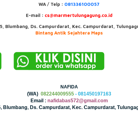
WA / Telp :
081336100057
E-mail :
cs@marmertulungagung.co.id
 35, Blumbang, Ds. Campurdarat, Kec. Campurdarat, Tulunga
Bintang Antik Sejahtera Maps
NAFIDA
(WA)
082244009555
- 081450197163
Email :
nafidabas572@gmail.com
35, Blumbang, Ds. Campurdarat, Kec. Campurdarat, Tulunga
n
le
ail