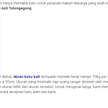
n hanya memakai batu untuk penanda makam keluarga yang telah tia
i Asli Tulungagung
.
r diatas.
Nisan batu kali
dompalan memiliki berat hampir 70kg per 
cm x 50cm. Ukuran yang minimalis tapi syang sangat diminati oleh
 ukuran lebih dari ukuran tersebut. Untuk mengenai harga, kami mem
oduk kerajinan batu alam dari kami.