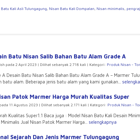
slate
 Batu Kali Asli Tulungagung
,
Nisan Batu Kali Dompalan
,
Nisan minimalis
,
pengraj
ain Batu Nisan Salib Bahan Batu Alam Grade A
ish pada 2 April 2023 | Dilihat sebanyak 2.718 kali | Kategori:
Produk Nisan - T
e A Desain Batu Nisan Salib Bahan Batu Alam Grade A – Marmer Tul
n batu alam. Beberapa jenis batu alam yang kami gunakan...
selengk
Nisan Patok Marmer Harga Murah Kualitas Super
pada 11 Agustus 2023 | Dilihat sebanyak 2.171 kali | Kategori:
Produk Nisan - T
ah Kualitas Super1.1 Baca juga : Model Nisan Batu Kali Desain Mini
n Minimalis Jual Nisan Patok Marmer Harga...
selengkapnya
nal Sejarah Dan Jenis Marmer Tulungagung