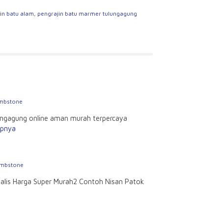
in batu alam
,
pengrajin batu marmer tulungagung
ombstone
ungagung online aman murah terpercaya
apnya
ombstone
malis Harga Super Murah2 Contoh Nisan Patok