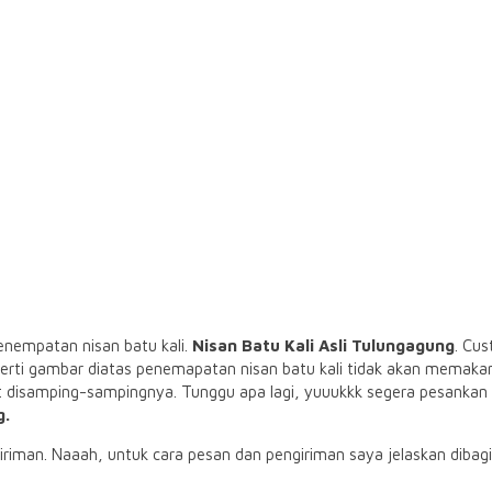
nempatan nisan batu kali.
Nisan Batu Kali Asli Tulungagung
. Cu
eperti gambar diatas penemapatan nisan batu kali tidak akan memak
isamping-sampingnya. Tunggu apa lagi, yuuukkk segera pesankan nis
g.
iman. Naaah, untuk cara pesan dan pengiriman saya jelaskan dibag