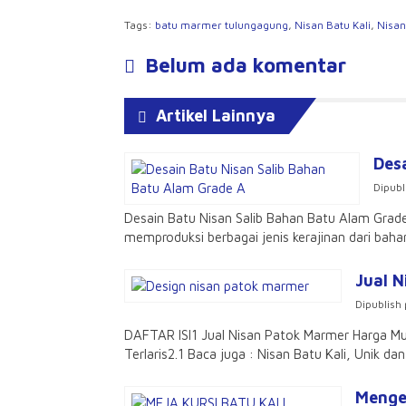
Tran
Tags:
batu marmer tulungagung
,
Nisan Batu Kali
,
Nisan
Belum ada komentar
Artikel Lainnya
Des
Dipubl
Desain Batu Nisan Salib Bahan Batu Alam Grad
memproduksi berbagai jenis kerajinan dari baha
Jual 
Dipublish 
DAFTAR ISI1 Jual Nisan Patok Marmer Harga Mur
Terlaris2.1 Baca juga : Nisan Batu Kali, Unik da
Menge