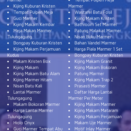
Kijing Kuburan Kristen
Marmer
Tempat Pulpen Meja
Wastafel Batu Fosil
Guci Marmer
Kijing Makam Kristen
Kijing Makam Kembar
Bathroom Set Marmer
Meja Makan Marmer
Patung Malaikat Marmer
Tulungagung
Nisan Buku Marmer
Bongpay Kuburan Kristen
Bahan Vandel Marmer
Kijing Makam Perjamuan
Harga Piala Marmer 1 Set
Kudus
Bongpay Kuburan Kristen
Makam Kristen Box
Kijing Makam Granit
Kijing Makam
Kijing Makam Bokoran
Kijing Makam Batu Alam
Patung Marmer
Kijing Marmer Hitam
Kijing Makam Trap 2
Nisan Batu Kali
Prasasti Marmer
Lantai Marmer
Daftar Harga Lantai
Tulungagung
Marmer Per Meter
Makam Bokoran Marmer
Kijing Makam Marmer
Harga Lantai Marmer
Kijing Makam Mataram
Tulungagung
Kijing Makam Perjamuan
Hiolo Onyx
Makam Uje Marmer
Guci Marmer Tempat Abu
Motif Inlay Marmer