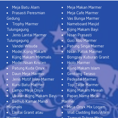
Meja Batu Alam
Meja Makan Marmer
Prasasti Peresmian
Meja Cafe Marmer
Gedung
Vas Bunga Marmer
Trophy Marmer
Nameboard Masjid
Tulungagung
Kijing Makam Bayi
Jenis Lantai Marmer
Nisan Prasasti
Tulungagung
Guci Abu Marmer
Vandel Wisuda
Patung Singa Marmer
Model Kijing Makam
Nisan Patok Marmer
Kijing Makam Minimalis
Bongpay Kuburan Granit
Model Nisan Kristen
Hiolo Marmer
Patung Kuda Onyx
Kijing Makam Islam
Daun Meja Marmer
Gentong Teraso
Jenis Motif Inlay Marmer
Pedestal Marmer
Kursi Batu Marmer
Top Table Marmer
Lampu Meja Onyx
Kijing Makam Mewah
Ukuran Kijing Makam Bayi
Papan Nama Meja
Bathub Kamar Mandi
Marmer
Minimalis
Meja Onyx Mix Logam
Lantai Granit atau
Wall Cladding Batu Alam
Marmer
Tempat Pulpen Meja