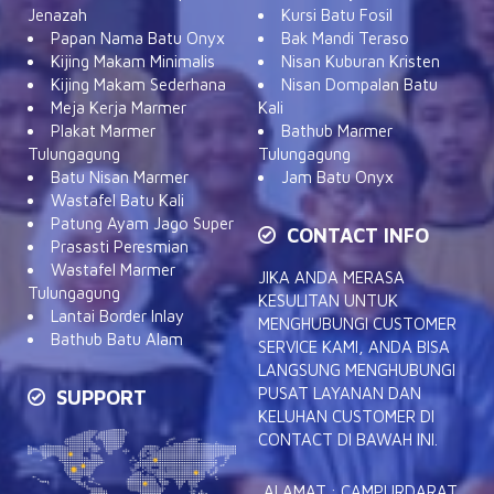
Jenazah
Kursi Batu Fosil
Papan Nama Batu Onyx
Bak Mandi Teraso
Kijing Makam Minimalis
Nisan Kuburan Kristen
Kijing Makam Sederhana
Nisan Dompalan Batu
Meja Kerja Marmer
Kali
Plakat Marmer
Bathub Marmer
Tulungagung
Tulungagung
Batu Nisan Marmer
Jam Batu Onyx
Wastafel Batu Kali
Patung Ayam Jago Super
CONTACT INFO
Prasasti Peresmian
Wastafel Marmer
JIKA ANDA MERASA
Tulungagung
KESULITAN UNTUK
Lantai Border Inlay
MENGHUBUNGI CUSTOMER
Bathub Batu Alam
SERVICE KAMI, ANDA BISA
LANGSUNG MENGHUBUNGI
PUSAT LAYANAN DAN
SUPPORT
KELUHAN CUSTOMER DI
CONTACT DI BAWAH INI.
ALAMAT : CAMPURDARAT,