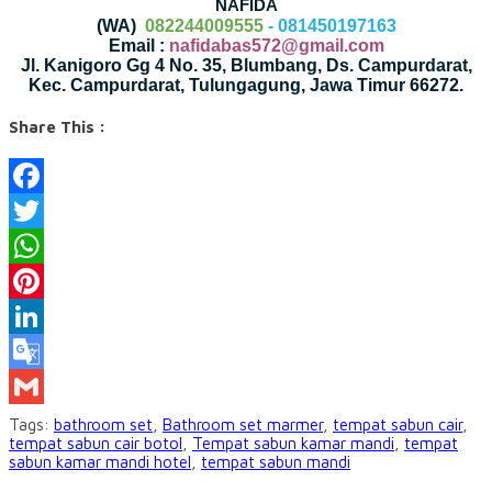
NAFIDA
(WA)
082244009555
- 081450197163
Email :
nafidabas572@gmail.com
Jl. Kanigoro Gg 4 No. 35, Blumbang, Ds. Campurdarat,
Kec. Campurdarat, Tulungagung, Jawa Timur 66272.
Share This :
Facebook
Twitter
WhatsApp
Pinterest
LinkedIn
Google
Translate
Gmail
Tags:
bathroom set
,
Bathroom set marmer
,
tempat sabun cair
,
tempat sabun cair botol
,
Tempat sabun kamar mandi
,
tempat
sabun kamar mandi hotel
,
tempat sabun mandi