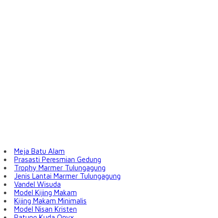
Meja Batu Alam
Prasasti Peresmian Gedung
Trophy Marmer Tulungagung
Jenis Lantai Marmer Tulungagung
Vandel Wisuda
Model Kijing Makam
Kijing Makam Minimalis
Model Nisan Kristen
Patung Kuda Onyx