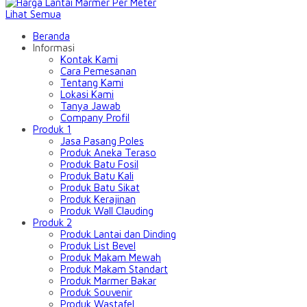
Lihat Semua
Beranda
Informasi
Kontak Kami
Cara Pemesanan
Tentang Kami
Lokasi Kami
Tanya Jawab
Company Profil
Produk 1
Jasa Pasang Poles
Produk Aneka Teraso
Produk Batu Fosil
Produk Batu Kali
Produk Batu Sikat
Produk Kerajinan
Produk Wall Clauding
Produk 2
Produk Lantai dan Dinding
Produk List Bevel
Produk Makam Mewah
Produk Makam Standart
Produk Marmer Bakar
Produk Souvenir
Produk Wastafel