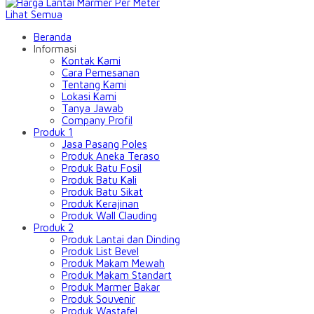
Lihat Semua
Beranda
Informasi
Kontak Kami
Cara Pemesanan
Tentang Kami
Lokasi Kami
Tanya Jawab
Company Profil
Produk 1
Jasa Pasang Poles
Produk Aneka Teraso
Produk Batu Fosil
Produk Batu Kali
Produk Batu Sikat
Produk Kerajinan
Produk Wall Clauding
Produk 2
Produk Lantai dan Dinding
Produk List Bevel
Produk Makam Mewah
Produk Makam Standart
Produk Marmer Bakar
Produk Souvenir
Produk Wastafel