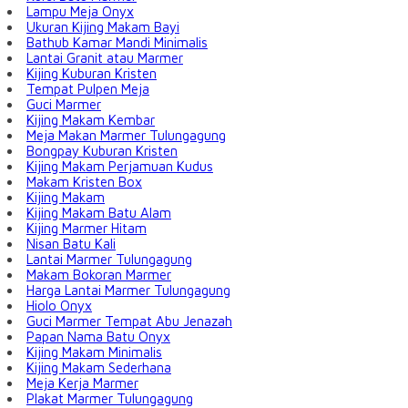
Lampu Meja Onyx
Ukuran Kijing Makam Bayi
Bathub Kamar Mandi Minimalis
Lantai Granit atau Marmer
Kijing Kuburan Kristen
Tempat Pulpen Meja
Guci Marmer
Kijing Makam Kembar
Meja Makan Marmer Tulungagung
Bongpay Kuburan Kristen
Kijing Makam Perjamuan Kudus
Makam Kristen Box
Kijing Makam
Kijing Makam Batu Alam
Kijing Marmer Hitam
Nisan Batu Kali
Lantai Marmer Tulungagung
Makam Bokoran Marmer
Harga Lantai Marmer Tulungagung
Hiolo Onyx
Guci Marmer Tempat Abu Jenazah
Papan Nama Batu Onyx
Kijing Makam Minimalis
Kijing Makam Sederhana
Meja Kerja Marmer
Plakat Marmer Tulungagung