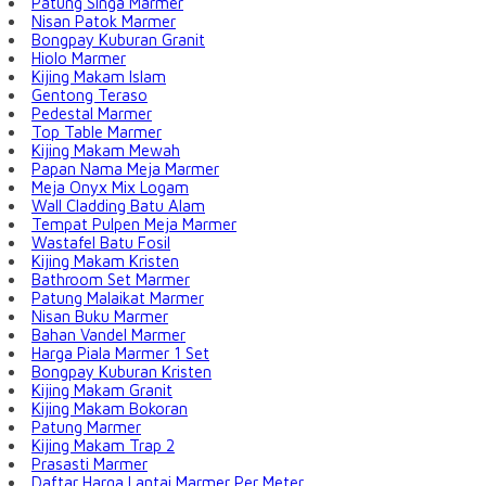
Patung Singa Marmer
Nisan Patok Marmer
Bongpay Kuburan Granit
Hiolo Marmer
Kijing Makam Islam
Gentong Teraso
Pedestal Marmer
Top Table Marmer
Kijing Makam Mewah
Papan Nama Meja Marmer
Meja Onyx Mix Logam
Wall Cladding Batu Alam
Tempat Pulpen Meja Marmer
Wastafel Batu Fosil
Kijing Makam Kristen
Bathroom Set Marmer
Patung Malaikat Marmer
Nisan Buku Marmer
Bahan Vandel Marmer
Harga Piala Marmer 1 Set
Bongpay Kuburan Kristen
Kijing Makam Granit
Kijing Makam Bokoran
Patung Marmer
Kijing Makam Trap 2
Prasasti Marmer
Daftar Harga Lantai Marmer Per Meter