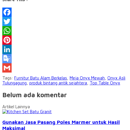
Facebook
Twitter
WhatsApp
Pinterest
LinkedIn
Google
Translate
Gmail
Tags:
Furnitur Batu Alam Berkelas
,
Meja Onyx Mewah
,
Onyx Asli
Tulungagung
,
produk bintang antik sejahtera
,
Top Table Onyx
Belum ada komentar
Artikel Lainnya
Gunakan Jasa Pasang Poles Marmer untuk Hasil
Maksimal