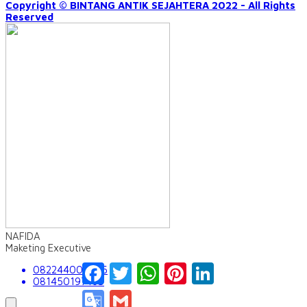
Copyright © BINTANG ANTIK SEJAHTERA 2022 - All Rights
Reserved
NAFIDA
Maketing Executive
Facebook
Twitter
WhatsApp
Pinterest
LinkedIn
082244009555
081450197163
Google
Gmail
Translate