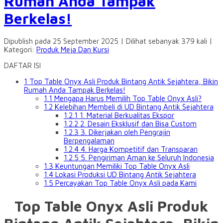
Rumah Anda Tampak
Berkelas!
Dipublish pada 25 September 2025 | Dilihat sebanyak 379 kali |
Kategori:
Produk Meja Dan Kursi
DAFTAR ISI
1
Top Table Onyx Asli Produk Bintang Antik Sejahtera, Bikin
Rumah Anda Tampak Berkelas!
1.1
Mengapa Harus Memilih Top Table Onyx Asli?
1.2
Kelebihan Membeli di UD Bintang Antik Sejahtera
1.2.1
1. Material Berkualitas Ekspor
1.2.2
2. Desain Eksklusif dan Bisa Custom
1.2.3
3. Dikerjakan oleh Pengrajin
Berpengalaman
1.2.4
4. Harga Kompetitif dan Transparan
1.2.5
5. Pengiriman Aman ke Seluruh Indonesia
1.3
Keuntungan Memiliki Top Table Onyx Asli
1.4
Lokasi Produksi UD Bintang Antik Sejahtera
1.5
Percayakan Top Table Onyx Asli pada Kami
Top Table Onyx Asli Produk