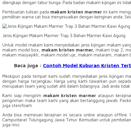
dilengkapi dengan tabur bunga. Pada badan makam kijingan ini tidak
Pembuatan tulisan pada
makam kristen marmer
ini kami meng
pemilihan warna cat bisa menyesuaikan dengan keinginan anda. Sel
Jenis Kijingan Makam Marmer Trap 3 Bahan Marmer Kawi Agung
Untuk model makam kami menyediakan jenis kijingan makam yang
makam model box,
makam kristen marmer,
makam trap 2, ma
makam masyayikh, makam model uje, makam mataram, makam bok
Baca juga :
Contoh Model Kuburan Kristen Terb
Meskipun pada tempat kami sudah menyediakan jenis kijingan ma
dengan harga terjangkau. Harga yang kami tawarkan pun sepadan
merupakan team yang sudah ahli dalam bidangnya. Jadi anda tidak 
Kami siap mengirim
makam kristen marmer
ataupun kerajin
pengiriman maka team kami yang akan bertanggung jawab. Packin
juga sterofoam.
Anda bisa memesan kerajinan ini secara online ataupun offline.
Campurdarat Tulungagung Jawa Timur. Kemudian untuk pembelian o
juga rinci.