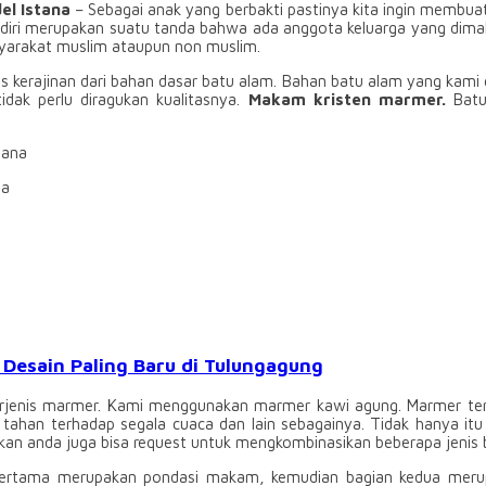
el Istana
– Sebagai anak yang berbakti pastinya kita ingin membua
diri merupakan suatu tanda bahwa ada anggota keluarga yang dimak
yarakat muslim ataupun non muslim.
s kerajinan dari bahan dasar batu alam. Bahan batu alam yang kam
tidak perlu diragukan kualitasnya.
Makam kristen marmer.
Batu
na
 Desain Paling Baru di Tulungagung
berjenis marmer. Kami menggunakan marmer kawi agung. Marmer te
 tahan terhadap segala cuaca dan lain sebagainya. Tidak hanya itu
kan anda juga bisa request untuk mengkombinasikan beberapa jenis 
ian pertama merupakan pondasi makam, kemudian bagian kedua me