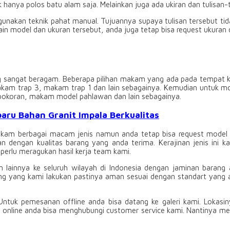
 hanya polos batu alam saja. Melainkan juga ada ukiran dan tulisan-t
gunakan teknik pahat manual. Tujuannya supaya tulisan tersebut t
ain model dan ukuran tersebut, anda juga tetap bisa request ukuran 
 sangat beragam. Beberapa pilihan makam yang ada pada tempat k
kam trap 3, makam trap 1 dan lain sebagainya. Kemudian untuk mo
oran, makam model pahlawan dan lain sebagainya.
aru Bahan Granit Impala Berkualitas
kam berbagai macam jenis namun anda tetap bisa request model da
 dengan kualitas barang yang anda terima. Kerajinan jenis ini k
perlu meragukan hasil kerja team kami.
an lainnya ke seluruh wilayah di Indonesia dengan jaminan barang
g yang kami lakukan pastinya aman sesuai dengan standart yang ad
 Untuk pemesanan offline anda bisa datang ke galeri kami. Lokasi
nline anda bisa menghubungi customer service kami. Nantinya mesk