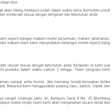
ulisan doa.
idak akan hilang meskipun sudah dalam waktu lama. Kemudian untuk
dan model lain sesuai dengan keinginan dan kebutuhan anda.
ami seperti kijingan makam model perjamuan, makam jakartanan,
del makam islam kami menyediakan beberapa model seperti kijing
n ukuran sesuai dengan kebutuhan anda. Kerajinan ini kami jual
ami produksi dalam waktu sekitar 2 minggu. Team pengrajin kami
 aman sampai anda terima. Jika memang terjadi kerusakan ketika
a. Biasanya kami menggunakan packing kayu, kardus, triplek dan
nya sangat strategis yaitu Jln. Kanigoro Gang 4 No. 35 Blumbang
ipun online tetapi team kami akan menjelaskan secara detail dan