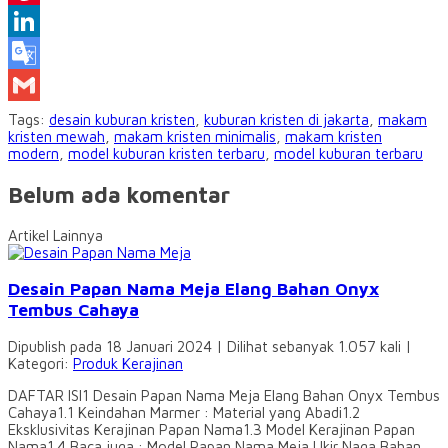
Pinterest
LinkedIn
Google
Translate
Gmail
Tags:
desain kuburan kristen
,
kuburan kristen di jakarta
,
makam
kristen mewah
,
makam kristen minimalis
,
makam kristen
modern
,
model kuburan kristen terbaru
,
model kuburan terbaru
Belum ada komentar
Artikel Lainnya
Desain Papan Nama Meja Elang Bahan Onyx
Tembus Cahaya
Dipublish pada 18 Januari 2024 | Dilihat sebanyak 1.057 kali |
Kategori:
Produk Kerajinan
DAFTAR ISI1 Desain Papan Nama Meja Elang Bahan Onyx Tembus
Cahaya1.1 Keindahan Marmer : Material yang Abadi1.2
Eksklusivitas Kerajinan Papan Nama1.3 Model Kerajinan Papan
Nama1.4 Baca juga : Model Papan Nama Meja Ukir Naga Bahan