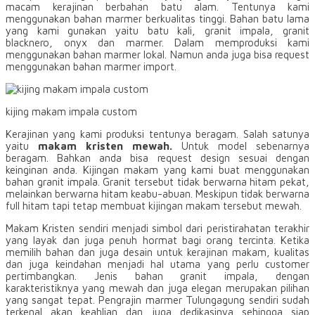
macam kerajinan berbahan batu alam. Tentunya kami
menggunakan bahan marmer berkualitas tinggi. Bahan batu lama
yang kami gunakan yaitu batu kali, granit impala, granit
blacknero, onyx dan marmer. Dalam memproduksi kami
menggunakan bahan marmer lokal. Namun anda juga bisa request
menggunakan bahan marmer import.
kijing makam impala custom
Kerajinan yang kami produksi tentunya beragam. Salah satunya
yaitu
makam kristen mewah.
Untuk model sebenarnya
beragam. Bahkan anda bisa request design sesuai dengan
keinginan anda. Kijingan makam yang kami buat menggunakan
bahan granit impala. Granit tersebut tidak berwarna hitam pekat,
melainkan berwarna hitam keabu-abuan. Meskipun tidak berwarna
full hitam tapi tetap membuat kijingan makam tersebut mewah.
Makam Kristen sendiri menjadi simbol dari peristirahatan terakhir
yang layak dan juga penuh hormat bagi orang tercinta. Ketika
memilih bahan dan juga desain untuk kerajinan makam, kualitas
dan juga keindahan menjadi hal utama yang perlu customer
pertimbangkan. Jenis bahan granit impala, dengan
karakteristiknya yang mewah dan juga elegan merupakan pilihan
yang sangat tepat. Pengrajin marmer Tulungagung sendiri sudah
terkenal akan keahlian dan juga dedikasinya sehingga siap