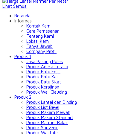
Lihat Semua
Beranda
Informasi
Kontak Kami
Cara Pemesanan
Tentang Kami
Lokasi Kami
Tanya Jawab
Company Profil
Produk 1
Jasa Pasang Poles
Produk Aneka Teraso
Produk Batu Fosil
Produk Batu Kali
Produk Batu Sikat
Produk Kerajinan
Produk Wall Clauding
Produk 2
Produk Lantai dan Dinding
Produk List Bevel
Produk Makam Mewah
Produk Makam Standart
Produk Marmer Bakar
Produk Souvenir
Produk Wastafel