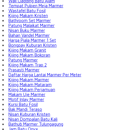
Wall Cladding Batu Alam
Tempat Pulpen Meja Marmer
Wastafel Batu Fosil
Kijing Makam Kristen
Bathroom Set Marmer
Patung Malaikat Marmer
Nisan Buku Marmer
Bahan Vandel Marmer
Harga Piala Marmer 1 Set
Bongpay Kuburan Kristen
Kijing Makam Granit
Kijing Makam Bokoran
Patung Marmer
Kijing Makam Trap 2
Prasasti Marmer
Daftar Harga Lantai Marmer Per Meter
Kijing Makam Marmer
Kijing Makam Mataram
Kijing Makam Perjamuan
Makam Uje Marmer
Motif Inlay Marmer
Kursi Batu Fosil
Bak Mandi Teraso
Nisan Kuburan Kristen
Nisan Dompalan Batu Kali
Bathub Marmer Tulungagung
Jam Batu Onyx