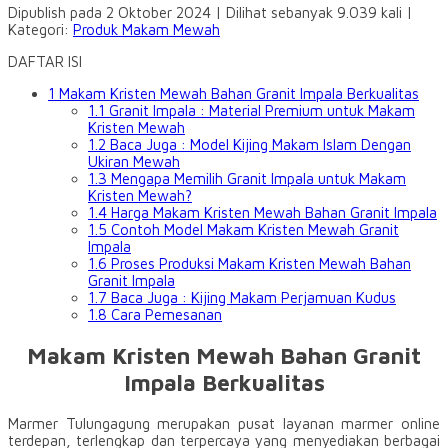
Dipublish pada 2 Oktober 2024 | Dilihat sebanyak 9.039 kali |
Kategori:
Produk Makam Mewah
DAFTAR ISI
1
Makam Kristen Mewah Bahan Granit Impala Berkualitas
1.1
Granit Impala : Material Premium untuk Makam
Kristen Mewah
1.2
Baca Juga : Model Kijing Makam Islam Dengan
Ukiran Mewah
1.3
Mengapa Memilih Granit Impala untuk Makam
Kristen Mewah?
1.4
Harga Makam Kristen Mewah Bahan Granit Impala
1.5
Contoh Model Makam Kristen Mewah Granit
Impala
1.6
Proses Produksi Makam Kristen Mewah Bahan
Granit Impala
1.7
Baca Juga : Kijing Makam Perjamuan Kudus
1.8
Cara Pemesanan
Makam Kristen Mewah Bahan Granit
Impala Berkualitas
Marmer Tulungagung merupakan pusat layanan marmer online
terdepan, terlengkap dan terpercaya yang menyediakan berbagai