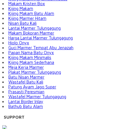
Makam Kristen Box
Kijing Makam
Kijing Makam Batu Alam
Kijing Marmer Hitam
Nisan Batu Kali
Lantai Marmer Tulungagung
Makam Bokoran Marmer
Harga Lantai Marmer Tulungagung
Hiolo Onyx
Guci Marmer Tempat Abu Jenazah
Papan Nama Batu Onyx
Kijing Makam Minimalis
Kijing Makam Sederhana
Meja Kerja Marmer
Plakat Marmer Tulungagung
Batu Nisan Marmer
Wastafel Batu Kali
Patung Ayam Jago Super
Prasasti Peresmian
Wastafel Marmer Tulungagung
Lantai Border Inlay
Bathub Batu Alam
SUPPORT