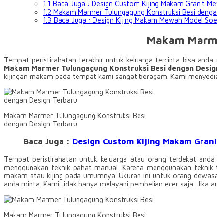
1.1
Baca Juga : Design Custom Kijing Makam Granit M
1.2
Makam Marmer Tulungagung Konstruksi Besi denga
1.3
Baca Juga : Design Kijing Makam Mewah Model Soe
Makam Marmer
Tempat peristirahatan terakhir untuk keluarga tercinta bisa a
Makam Marmer Tulungagung Konstruksi Besi dengan Desig
kijingan makam pada tempat kami sangat beragam. Kami menyediak
Makam Marmer Tulungagung Konstruksi Besi
dengan Design Terbaru
Baca Juga :
Design Custom Kijing Makam Gran
Tempat peristirahatan untuk keluarga atau orang terdekat anda
menggunakan teknik pahat manual. Karena menggunakan teknik ter
makam atau kijing pada umumnya. Ukuran ini untuk orang dewasa
anda minta. Kami tidak hanya melayani pembelian ecer saja. Jika 
Makam Marmer Tulungagung Konstruksi Besi