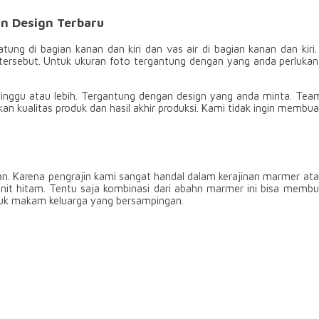
n Design Terbaru
ng di bagian kanan dan kiri dan vas air di bagian kanan dan kiri
ersebut. Untuk ukuran foto tergantung dengan yang anda perluka
nggu atau lebih. Tergantung dengan design yang anda minta. Team p
n kualitas produk dan hasil akhir produksi. Kami tidak ingin membu
. Karena pengrajin kami sangat handal dalam kerajinan marmer atau
anit hitam. Tentu saja kombinasi dari abahn marmer ini bisa me
tuk makam keluarga yang bersampingan.