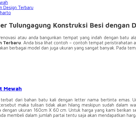
ewah
n Design Terbaru
harto
 Tulungagung Konstruksi Besi dengan D
nda renovasi atau anda bangunkan tempat yang indah dengan batu a
n Terbaru
. Anda bisa lihat contoh – contoh tempat peristirahatan 
an berbagai model dan juga ukuran yang sangat banyak. Pada tempa
it Mewah
 terbat dari bahan batu kali dengan letter nama bertinta emas.
sebut maka tulisan tidak akan hilang meskipun sudah dalam waktu
 dengan ukuran 160cm X 60 cm. Untuk harga yang kami berikan se
anda membeli dalam jumlah partai tentu saja akan mendapatkan harga