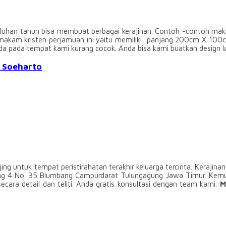
uhan tahun bisa membuat berbagai kerajinan. Contoh -contoh makam 
makam kristen perjamuan ini yaitu memiliki panjang 200cm X 100cm
da pada tempat kami kurang cocok. Anda bisa kami buatkan design la
 Soeharto
ng untuk tempat peristirahatan terakhir keluarga tercinta. Kerajinan
ro Gang 4 No. 35 Blumbang Campurdarat Tulungagung Jawa Timur. Ke
cara detail dan teliti. Anda gratis konsultasi dengan team kami.
M