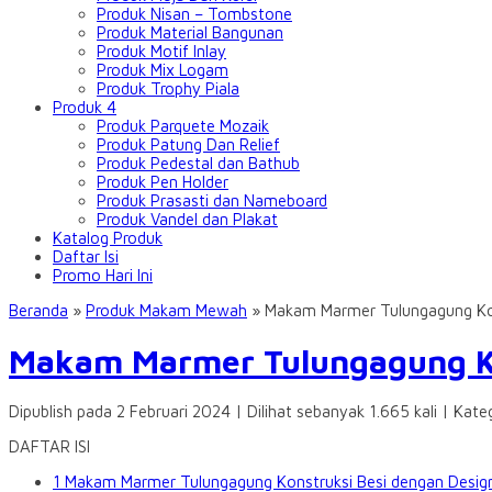
Produk Nisan – Tombstone
Produk Material Bangunan
Produk Motif Inlay
Produk Mix Logam
Produk Trophy Piala
Produk 4
Produk Parquete Mozaik
Produk Patung Dan Relief
Produk Pedestal dan Bathub
Produk Pen Holder
Produk Prasasti dan Nameboard
Produk Vandel dan Plakat
Katalog Produk
Daftar Isi
Promo Hari Ini
Beranda
»
Produk Makam Mewah
»
Makam Marmer Tulungagung Kon
Makam Marmer Tulungagung Ko
Dipublish pada 2 Februari 2024 | Dilihat sebanyak 1.665 kali | Kate
DAFTAR ISI
1
Makam Marmer Tulungagung Konstruksi Besi dengan Desig