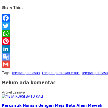
Share This :
Facebook
Twitter
WhatsApp
Pinterest
LinkedIn
Google
Translate
Gmail
Tags:
tempat perhiasan
,
tempat perhiasan emas
,
tempat perhiasa
Belum ada komentar
Artikel Lainnya
Percantik Hunian dengan Meja Batu Alam Mewah