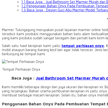
1.1
Baca Juga : Jual Bathroom Set Marmer Murah dan B
1.2
Penggunaan Bahan Onyx Pada Pembuatan Tempat 
1.3
Baca Juga : Design Guci Abu Marmer Model Terbar
Marmer Tulungagung merupakan pusat layanan marmer online terdep
tersebut kami produksi menggunakan bahan batu alam berkualitas
yang kami produksi sudah sangat beragam dan pernah kami kirim ke
Salah satu hasil kerajinan kami yaitu
tempat perhiasan onyx
.
K
mobil ataupun barang-barang kecil lain agar tidak tercecer. Jenis ke
berkunjung ke tempat kami.
Tempat Perhiasan Onyx
Baca Juga :
Jual Bathroom Set Marmer Murah d
Kami memiliki beberapa design dan juga ukuran dari kerajinan ini.
yang terjangkau. Bahan utama pembuatan kerajinan ini yaitu onyx
membuat berbagai macam kerajinan. Selain itu, bahan onyx memiliki 
Penggunaan Bahan Onyx Pada Pembuatan Tempat 