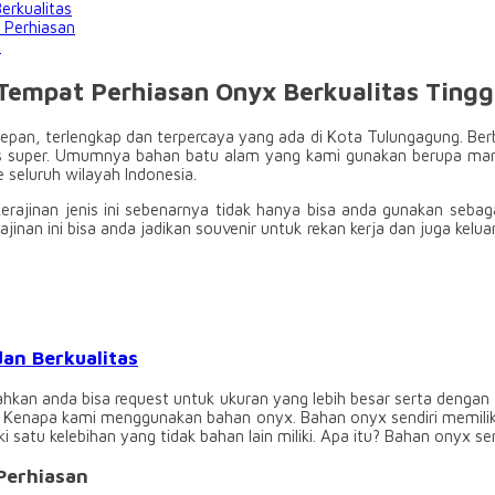
erkualitas
Perhiasan
u
Tempat Perhiasan Onyx Berkualitas Tingg
an, terlengkap dan terpercaya yang ada di Kota Tulungagung. Berbag
 super. Umumnya bahan batu alam yang kami gunakan berupa marmer,
 seluruh wilayah Indonesia.
erajinan jenis ini sebenarnya tidak hanya bisa anda gunakan sebag
rajinan ini bisa anda jadikan souvenir untuk rekan kerja dan juga kelu
an Berkualitas
 Bahkan anda bisa request untuk ukuran yang lebih besar serta deng
. Kenapa kami menggunakan bahan onyx. Bahan onyx sendiri memiliki 
satu kelebihan yang tidak bahan lain miliki. Apa itu? Bahan onyx se
Perhiasan