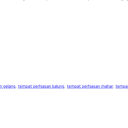
n gelang
,
tempat perhiasan kalung
,
tempat perhiasan mahar
,
tempat