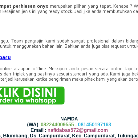
mpat perhiasan onyx
merupakan pilihan yang tepat. Kenapa ? W
kerajinan jenis ini yang ready stock. Jadi jika anda membutuhkan da
gu. Team pengrajin kami sudah sangat profesional dalam bidangn
st untuk menggunakan bahan lain. Bahkan anda juga bisa request un
baru
 online ataupun offline. Meskipun anda pesan secara online tapi 
s dan triplek yang pastinya sesuai standart yang ada. Kami juga be
terjadi kerusakan ketika pengiriman maka pihak kami yang akan ber
NAFIDA
(WA)
082244009555
- 081450197163
Email :
nafidabas572@gmail.com
35, Blumbang, Ds. Campurdarat, Kec. Campurdarat, Tulunga